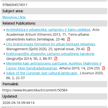
9786094574511
Subject area:
Menotyra / Arts
Related Publications:
Architektūra ir urbanistika: sampratų ir žanrų pinklėse
.
Acta
Academiae Artium Vilnensis
2013, 71, Terra urbana:
urbanistinės kaitos žemėlapiai, 25-46.
City brand image formation by urban heritage initiatives
.
Management (Split)
2020, 25, special issue, 29-42.
Kraštovaizdžio atspindys Lietuvos peizažinėje tapyboje
.
Geografija
2014, 50, 2, 86-97.
Menininkė kaip antropoceno partizanė: Aurelijos Maknytės ir
Castor Fiber bendradarbiavimas
.
Athena
2019, 14, 234-253.
Value of the Curonian Spit cultural landscape.
.
Lituanus
2020,
66, 2, 22-37.
Permalink:
https://www.lituanistika.lt/content/50584
Updated:
2026-04-16 09:44:14