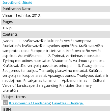
Jurevičienė, Jūratė
Publication Data:
Vilnius : Technika, 2013.
Pages:
107 p
Contents:
Įvadas — 1. Kraštovaizdžio kultūrinės vertės samprata.
Šiuolaikinės kraštovaizdžio sąvokos apibrėžtis. Kraštovaizdžio
sampratos raida Europoje ir Lietuvoje. Kraštovaizdžio vertės
aspektai. Autentiškumas — 2. Tyrimai, vertinimas ir apskaita.
Tyrimų metodinės nuostatos. Visuomenės vaidmuo tyrimuose.
Kraštovaizdžio vertybių apskaitos principai — 3. Išsaugojimas.
Saugomos teritorijos. Teritorijų planavimo metodai. Kultūros
vertybių sankaupos arealai. Apsaugos zonos. Tvarkybos darbai ir
naudojimas. Pritaikymas turizmui — Apibendrinimas — Cultural
Value of Landscape: Safeguarding Principles. Summary —
Literatūra.
Subject terms:
;
LT
Kraštovaizdis / Landscape
Paveldas / Heritage.
ISBN: