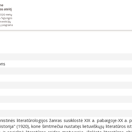
ons
tuanistinės literatūrologijos žanras susiklostė XIX a. pabaigoje-XX a
torija" (1920), kone šimtmečiui nustatęs lietuviškųjų literatūros ist