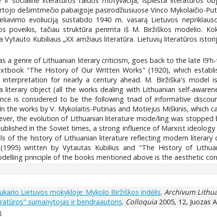
ir socialinė literatūros raidos motyvacija, išplėsta literatūros obje
tvirtojo dešimtmečio pabaigoje pasirodžiusiuose Vinco Mykolaičio-Pu
odeliavimo evoliuciją sustabdo 1940 m. vasarą Lietuvos nepriklauso
os poveikis, tačiau struktūra perimta iš M. Biržiškos modelio. Koky
 Vytauto Kubiliaus „XX amžiaus literatūra. Lietuvių literatūros istor
as a genre of Lithuanian literary criticism, goes back to the late I9'
extbook "The History of Our Written Works" (1920), which establish
 interpretation for nearly a century ahead. M. Biržiška's model is
literary object (all the works dealing with Lithuanian self-awaren
ce is considered to be the following triad of informative discours
In the works by V. Mykolaitis-Putinas and Motiejus Miškinis, which cam
ver, the evolution of Lithuanian literature mode/ling was stopped 
e published in the Soviet times, a strong influence of Marxist ideolo
s of the history of Lithuanian literature reflecting modern literar
 (1995) written by Vytautas Kubilius and "The History of Lithua
odelling principle of the books mentioned above is the aesthetic conc
kario Lietuvos mokykloje: Mykolo Biržiškos indėlis
.
Archivum Lithu
teratūros" sumanytojas ir bendraautoris
.
Colloquia
2005, 12, Juozas Am
8