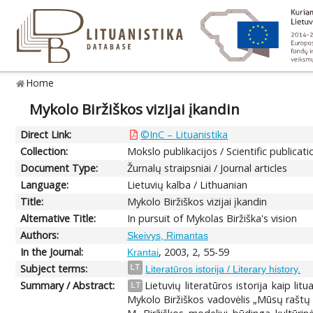
Home
Mykolo Biržiškos vizijai įkandin
Direct Link:
©InC – Lituanistika
Collection:
Mokslo publikacijos / Scientific publicati
Document Type:
Žurnalų straipsniai / Journal articles
Language:
Lietuvių kalba / Lithuanian
Title:
Mykolo Biržiškos vizijai įkandin
Alternative Title:
In pursuit of Mykolas Biržiška's vision
Authors:
Skeivys, Rimantas
In the Journal:
, 2003, 2, 55-59
Krantai
Subject terms:
LT
Literatūros istorija / Literary history.
Summary / Abstract:
Lietuvių literatūros istorija kaip li
LT
Mykolo Biržiškos vadovėlis „Mūsų raštų is