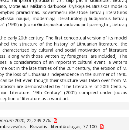
kto samprata (įtraukiami visi, taip pat ir kitakalbiai, lietuvių
tino, Motiejaus Miškinio darbuose išryškėja M. Biržiškos modelio
mybės praradimas. Sovietmečiu išleistose lietuvių literatūros
biškai naujus, moderniąją literatūrologiją liudijančius lietuvių
ija" (1995) ir Juozui Girdzijauskui vadovaujant parengta „Lietuvių
h-the early 20th century. The first conceptual version of its model
ed the structure of the history' of Lithuanian literature, the
 characterized by cultural and social motivation of literature
ess, along with those written by foreigners, are included). The
es: a consideration of an important cultural event, a writer's
e out in the late thirties of the 20''' century, the erosion of M.
by the loss of Lithuania's independence in the summer of 1940.
gy can be felt even though their structure was taken over from M.
y criticism are demonstrated by "The Literature of 20th Century.
nian Literature. 19th Century" (2001) compiled under Juozas
eption of literature as a word art.
anicum
2020, 22, 249-276.
brazevičius - Brazaitis - literatūrologas, 77-100.