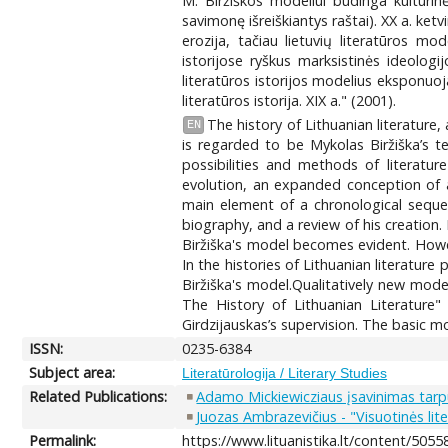
M. Biržiškos modeliui būdinga kultūrinė 
savimonę išreiškiantys raštai). XX a. ke
erozija, tačiau lietuvių literatūros m
istorijose ryškus marksistinės ideologij
literatūros istorijos modelius eksponuoja
literatūros istorija. XIX a." (2001).
The history of Lithuanian literature, 
EN
is regarded to be Mykolas Biržiška’s t
possibilities and methods of literature
evolution, an expanded conception of a 
main element of a chronological sequen
biography, and a review of his creation. 
Biržiška's model becomes evident. Howe
In the histories of Lithuanian literatur
Biržiška's model.Qualitatively new model
The History of Lithuanian Literature"
Girdzijauskas’s supervision. The basic m
ISSN:
0235-6384
Subject area:
Literatūrologija / Literary Studies
Related Publications:
Adamo Mickiewicziaus įsavinimas tarpu
Juozas Ambrazevičius - "Visuotinės li
Permalink:
https://www.lituanistika.lt/content/5055