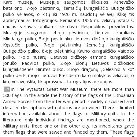
Karo muziejų. Muziejuje saugomos išlikusios Panevėžio
bataliono, 7-ojo pėstininkų žemaičių kunigaikščio Butigeidžio
pulko vėliavos, o kitų iki 1926 m. naudotų vėliavų išlikę tik
aprašymai ar fotografijos. Remiantis 1926 m. vėliavų įstatais,
naujas vėliavas pulkams skirdavo Respublikos prezidentas.
Muziejuje saugomos 4-ojo pėstininkų Lietuvos karaliaus
Mindaugo pulko, 5-ojo pėstininkų Lietuvos didžiojo kunigaikščio
Kęstučio pulko, 7-ojo pėstininkų žemaičių kunigaikščio
Butigeidžio pulko, 8-ojo pėstininkų Kauno kunigaikščio Vaidoto
pulko, 1-ojo husarų Lietuvos didžiojo etmono kunigaikščio
Jonušo Radvilos pulko, 2-ojo ulonų Lietuvos didžiosios
kunigaikštienės Birutės pulko, 3-iojo dragūnų „Geležinio Vilko“
pulko bei Pirmojo Lietuvos Prezidento karo mokyklos vėliavos, o
kitų vėliavų išlikę tik aprašymai, fotografijos ar kopijos.
In The Vytautas Great War Museum, there are more than
EN
500 flags. In the article the history of the flags of the Lithuanian
Armed Forces from the inter-war period is widely discussed and
detailed descriptions with photos are provided. There is limited
information available about the flags of Military units. In the
literature only individual findings are mentioned, when the
Military units freed one or the other city, its inhabitants gave
them flags that were sewed and funded by them. These flags