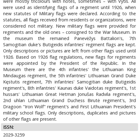
were mostly tricolours with notes, sometimes – with Vytis. All
were used as identifying flags of a regiment until 1926, when
new statutes of Military flags were declared. According to the
statutes, all flags received from residents or organizations, were
considered not military. New military flags were provided for
regiments and the old ones – consigned to the War Museum. In
the museum the remained Panevėžys Battalion's, 7th
Samogitian duke's Butigeidis infantries' regiment flags are kept.
Only descriptions or pictures are left from other flags used until
1926. Based on 1926 flag regulations, new flags for regiments
were appointed by the President of the Republic. In the
Museum there are the 4th infantries' the Lithuanian King
Mindaugas regiment, the 5th infantries' Lithuanian Grand Duke
Kęstutis regiment, 7th infantries' Samogitian duke Butigeidis
regiment's, 8th infantries' Kaunas duke Vaidotas regiment's, 1st
hussars' Lithuanian Great Hetman Jonušas Radvila regiment's,
2nd uhlan Lithuanian Grand Duchess Birutė regiment's, 3rd
Dragoon "Iron Wolf" regiment's and First Lithuanian President's
military school flags. Only descriptions, duplicates and pictures
of other flags are present.
ISSN:
2029-3259