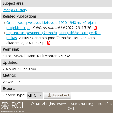
Subject area:
Istorija / History
Related Publications:
Organizacijų vėliavos Lietuvoje 1920-1940 m.: kūrėjai ir
projektuotojai
.
Kultūros paminklai
2022, 26, 15-26.
Septintasis pėstininkų žemaičių kunigaikščio Butegeidžio
pulkas
. Vilnius : Generolo Jono Žemaičio Lietuvos karo
akademija, 2021. 326 p.
Permalink:
https://www.lituanistika.lt/content/50546
Updated:
2026-05-21 19:10:00
Metrics:
Views: 117
Export:
Choose type:
Download
© LMT. All rights reserved.
Site is running on
KUSoftas
CMS
.