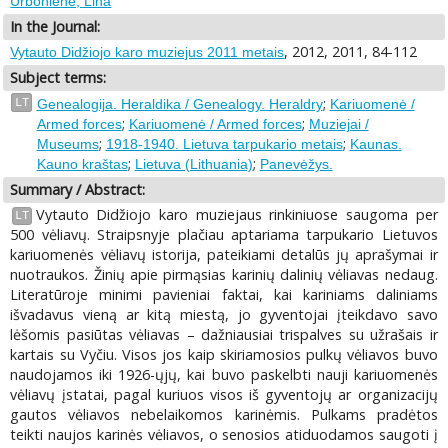
Urbonienė, Lina
In the Journal:
, 2012, 2011, 84-112
Vytauto Didžiojo karo muziejus 2011 metais
Subject terms:
;
LT
Genealogija. Heraldika / Genealogy. Heraldry
Kariuomenė /
;
;
Armed forces
Kariuomenė / Armed forces
Muziejai /
;
;
Museums
1918-1940. Lietuva tarpukario metais
Kaunas.
;
;
Kauno kraštas
Lietuva (Lithuania)
Panevėžys.
Summary / Abstract:
Vytauto Didžiojo karo muziejaus rinkiniuose saugoma per
LT
500 vėliavų. Straipsnyje plačiau aptariama tarpukario Lietuvos
kariuomenės vėliavų istorija, pateikiami detalūs jų aprašymai ir
nuotraukos. Žinių apie pirmąsias karinių dalinių vėliavas nedaug.
Literatūroje minimi pavieniai faktai, kai kariniams daliniams
išvadavus vieną ar kitą miestą, jo gyventojai įteikdavo savo
lėšomis pasiūtas vėliavas – dažniausiai trispalves su užrašais ir
kartais su Vyčiu. Visos jos kaip skiriamosios pulkų vėliavos buvo
naudojamos iki 1926-ųjų, kai buvo paskelbti nauji kariuomenės
vėliavų įstatai, pagal kuriuos visos iš gyventojų ar organizacijų
gautos vėliavos nebelaikomos karinėmis. Pulkams pradėtos
teikti naujos karinės vėliavos, o senosios atiduodamos saugoti į