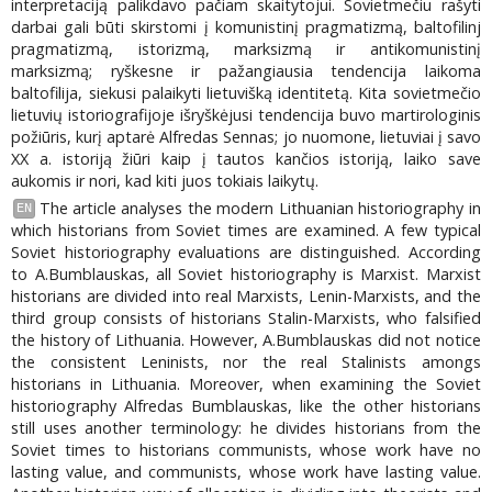
interpretaciją palikdavo pačiam skaitytojui. Sovietmečiu rašyti
darbai gali būti skirstomi į komunistinį pragmatizmą, baltofilinj
pragmatizmą, istorizmą, marksizmą ir antikomunistinį
marksizmą; ryškesne ir pažangiausia tendencija laikoma
baltofilija, siekusi palaikyti lietuvišką identitetą. Kita sovietmečio
lietuvių istoriografijoje išryškėjusi tendencija buvo martirologinis
požiūris, kurį aptarė Alfredas Sennas; jo nuomone, lietuviai į savo
XX a. istoriją žiūri kaip į tautos kančios istoriją, laiko save
aukomis ir nori, kad kiti juos tokiais laikytų.
The article analyses the modern Lithuanian historiography in
EN
which historians from Soviet times are examined. A few typical
Soviet historiography evaluations are distinguished. According
to A.Bumblauskas, all Soviet historiography is Marxist. Marxist
historians are divided into real Marxists, Lenin-Marxists, and the
third group consists of historians Stalin-Marxists, who falsified
the history of Lithuania. However, A.Bumblauskas did not notice
the consistent Leninists, nor the real Stalinists amongs
historians in Lithuania. Moreover, when examining the Soviet
historiography Alfredas Bumblauskas, like the other historians
still uses another terminology: he divides historians from the
Soviet times to historians communists, whose work have no
lasting value, and communists, whose work have lasting value.