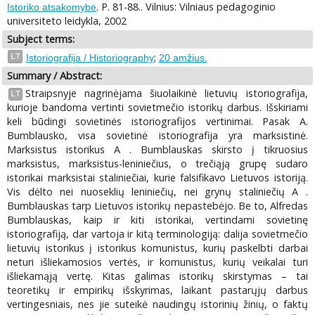
. P. 81-88.. Vilnius: Vilniaus pedagoginio
Istoriko atsakomybė
universiteto leidykla, 2002
Subject terms:
;
LT
Istoriografija / Historiography
20 amžius.
Summary / Abstract:
Straipsnyje nagrinėjama šiuolaikinė lietuvių istoriografija,
LT
kurioje bandoma vertinti sovietmečio istorikų darbus. Išskiriami
keli būdingi sovietinės istoriografijos vertinimai. Pasak A.
Bumblausko, visa sovietinė istoriografija yra marksistinė.
Marksistus istorikus A . Bumblauskas skirsto į tikruosius
marksistus, marksistus-leniniečius, o trečiąją grupę sudaro
istorikai marksistai staliniečiai, kurie falsifikavo Lietuvos istoriją.
Vis dėlto nei nuoseklių leniniečių, nei grynų staliniečių A .
Bumblauskas tarp Lietuvos istorikų nepastebėjo. Be to, Alfredas
Bumblauskas, kaip ir kiti istorikai, vertindami sovietinę
istoriografiją, dar vartoja ir kitą terminologiją: dalija sovietmečio
lietuvių istorikus į istorikus komunistus, kurių paskelbti darbai
neturi išliekamosios vertės, ir komunistus, kurių veikalai turi
išliekamąją vertę. Kitas galimas istorikų skirstymas – tai
teoretikų ir empirikų išskyrimas, laikant pastarųjų darbus
vertingesniais, nes jie suteikė naudingų istorinių žinių, o faktų