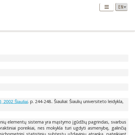
. p. 244-248.. Šiauliai: Šiaulių universiteto leidykla,
, 2002 Šiauliai
tistinių elementų sistema yra mąstymo įgūdžių pagrindas, svarbus
aktiniai poreikiai, nes mokykla turi ugdyti asmenybę, galinčią
i psichometrinį statistinių subtestų uždavinių atranką, pateikiant