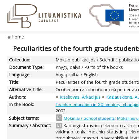
Home
Peculiarities of the fourth grade students'
Collection:
Mokslo publikacijos / Scientific publicati
Document Type:
Knygų dalys / Parts of the books
Language:
Anglų kalba / English
Title:
Peculiarities of the fourth grade students' 
Alternative Title:
Особенности способностей решения 
Authors:
Kiseliovas, Arkadijus
Kazlauskienė, A
In the Book:
Teacher education in XXI century: changing
2002
Subject terms:
;
LT
Mokiniai / School students
Mokslinis u
Summary / Abstract:
Kadangi statistinių elementų asimili
LT
vaidmuo tenka mokinių statistinių eleme
produktyviai mąstyti, savarankiškai įgyti