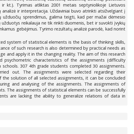
ir kt.). Tyrimas atliktas 2001 metais septyniolikoje Lietuvos
nalizė ir interpretacija. Uždaviniai buvo atrinkti atsižvelgiant į
tų užduočių sprendimus, galima teigti, kad per mažai dėmesio
užduotys reikalauja ne tik rinkti duomenis, bet ir suvokti įvykių
tinkamus gebėjimus. Tyrimo rezultatų analizė parodė, kad norint
ed system of statistical elements is the basis of thinking skills,
rtance of such research is also determined by practical needs as
e and apply it in the changing reality. The aim of this research
 psychometric characteristics of the assignments (difficulty
nian schools. 307 4th grade students completed 30 assignments.
arried out. The assignments were selected regarding their
of the solution of all selected assignments, it can be concluded
ructuring and analysing of the assignments. The assignments of
nts. The assignments of statistical elements can be successfully
nts are lacking the ability to generalize relations of data in