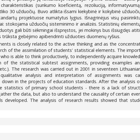
harakteristikas (sunkumo koeficientą, rezoliuciją, informatyvumą 
liko 30 užduočių. Buvo atlikta išsami kiekybinė ir kokybinė užduočių a
andartų projektuose numatytus lygius. Išnagrinėjus visų pasirink
kai: stokojama užduočių sisteminimo ir analizės. Statistinių elementų 
uotys gali būti sėkmingai išspręstos, jei mokinys bus išsiugdęs ati
ms trūksta gebėjimo apibendrinti užduoties duomenų ryšius.
ements is closely related to the active thinking and as the concentrat
rch of the assimilation of students' statistical elements. The impo
 who is able to think productively, to independently acquire knowledg
 of the statistical subtest assignments, providing examples and
s, etc.). The research was carried out in 2001 in seventeen Lithua
qualitative analysis and interpretation of assignments was c
aid down in the projects of education standards. After the analysis 
the statistics of primary school students - there is a lack of st
 gather the data, but also to understand the causality of certain eve
lls developed. The analysis of research results showed that stude
7