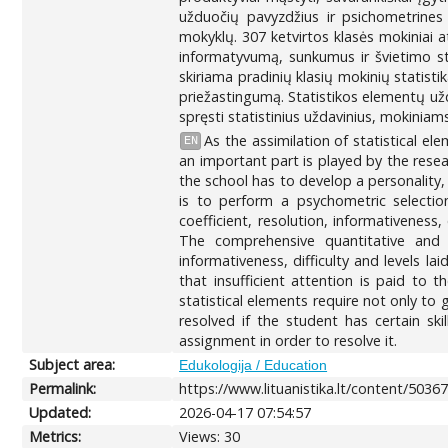
užduočių pavyzdžius ir psichometrines c
mokyklų. 307 ketvirtos klasės mokiniai at
informatyvumą, sunkumus ir švietimo st
skiriama pradinių klasių mokinių statisti
priežastingumą. Statistikos elementų užd
spręsti statistinius uždavinius, mokinia
As the assimilation of statistical el
EN
an important part is played by the resea
the school has to develop a personality,
is to perform a psychometric selection
coefficient, resolution, informativenes
The comprehensive quantitative and 
informativeness, difficulty and levels l
that insufficient attention is paid to 
statistical elements require not only to
resolved if the student has certain ski
assignment in order to resolve it.
Subject area:
Edukologija / Education
Permalink:
https://www.lituanistika.lt/content/5036
Updated:
2026-04-17 07:54:57
Metrics:
Views: 30