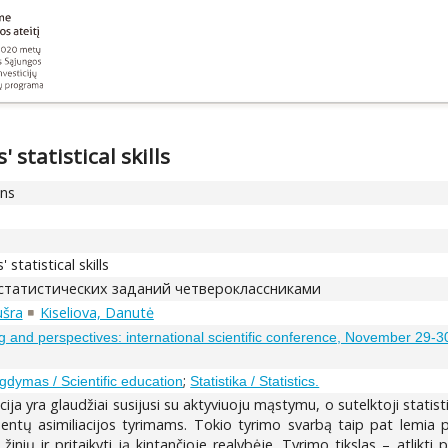
 statistical skills
ons
statistical skills
статистических заданий четвероклассниками
ušra
Kiseliova, Danutė
 and perspectives: international scientific conference, November 29-30
;
gdymas / Scientific education
Statistika / Statistics.
acija yra glaudžiai susijusi su aktyviuoju mąstymu, o sutelktoji sta
ntų asimiliacijos tyrimams. Tokio tyrimo svarbą taip pat lemia pr
 žinių ir pritaikyti ją kintančioje realybėje. Tyrimo tikslas – atlikt