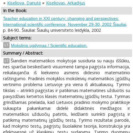
Kiseliova, Danutė
Kiseliovas, Arkadijus
In the Book:
Teacher education in XXI century: changing and perspectives:
.
international scientific conference, November 29-30, 2002 Šiauliai
p. 84-90.. Šiauliai: Šiaulių universiteto leidykla, 2002
Subject terms:
LT
Mokslinis ugdymas / Scientific education.
Summary / Abstract:
Šiandien matematikos mokytojai susiduria su nauju iššūkiu,
LT
nes sparčiai besikeičianti visuomenė tampa pagrįsta informacija,
reikalaujančia iš kiekvieno asmens didesnio matematinio
raštingumo. Pradinės mokyklos moksleivių matematikos įgūdžių
vertinimo problema Lietuvoje yra viena iš aktualiausių. Tyrimo
tikslas – atrinkti pagrįstas ir patikimas matematines užduotis su
pavyzdžiais ketvirtos klasės matematinių įgūdžių testui. Tyrimas
grindžiamas prielaida, kad Lietuvos pradinio mokymo praktikoje
sukaupta pakankamai didelė didaktinės medžiagos ir
matematikos užduočių patirtis, leidžianti surinkti pagrįstą ir
patikimą matematinių įgūdžių testą. Tyrimo rezultatai parodė,
kad mokymo testų, pagrįstų šiuolaikine teorija, konstrukcija yra
efektyvesnė už klasikinių testų sudarymą. Tyrimo duomenų