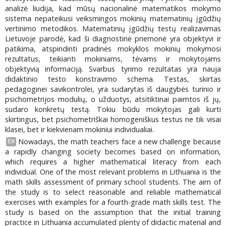
analizė liudija, kad mūsų nacionalinė matematikos mokymo
sistema nepateikusi veiksmingos mokinių matematinių įgūdžių
vertinimo metodikos. Matematinių įgūdžių testų realizavimas
Lietuvoje parodė, kad ši diagnostinė priemonė yra objektyvi ir
patikima, atspindinti pradinės mokyklos mokinių mokymosi
rezultatus, teikianti mokiniams, tėvams ir mokytojams
objektyvią informaciją. Svarbus tyrimo rezultatas yra nauja
didaktinio testo konstravimo schema. Testas, skirtas
pedagoginei savikontrolei, yra sudarytas iš daugybės turinio ir
psichometrijos modulių, o užduotys, atsitiktinai paimtos iš jų,
sudaro konkretų testą. Tokiu būdu mokytojas gali kurti
skirtingus, bet psichometriškai homogeniškus testus ne tik visai
klasei, bet ir kiekvienam mokiniui individualiai.
Nowadays, the math teachers face a new challenge because
EN
a rapidly changing society becomes based on information,
which requires a higher mathematical literacy from each
individual. One of the most relevant problems in Lithuania is the
math skills assessment of primary school students. The aim of
the study is to select reasonable and reliable mathematical
exercises with examples for a fourth-grade math skills test. The
study is based on the assumption that the initial training
practice in Lithuania accumulated plenty of didactic material and