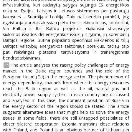
infrastruktūrą, kuri sudarytų sąlygas sujungti ES energetikos
rinką su Estijos, Latvijos ir Lietuvos sistemomis per pastarųjų
kaimynes – Suomiją ir Lenkiją. Taip pat nereikia pamiršti, jog
egzistuoja poreikis aktyviau plėtoti susisiekimo linijas, konkrečiai,
Via Baltica ir Rail Baltica projektus. Galiausiai straipsnyje
siūlomos išvados dėl energetikos iššūkių ir galimų jų sprendinių
Baltijos regione. Būtina pripažinti specifinius kiekvienos iš trijų
Baltijos valstybių energetikos sektoriaus poreikius, tačiau taip
pat reikalingas platesnis tarpvalstybinis ir transregioninis
bendradarbiavimas.
The article analyses the raising policy challenges of energy
EN
market in the Baltic region countries and the role of the
European Union (EU) in the energy sector. The phenomenon of
energy dependency, channels from where the energy resources
reach the Baltic region as well as the oil, natural gas and
electricity power supply system in each country are discussed
and analysed. In this case, the dominant position of Russia in
the energy sector of the region should be stated. The article
suggests alternative ideas that might help to solve the energy
issues. In some fields, there are still untapped possibilities of
closer bilateral cooperation: Estonia maintains close relations
with Finland, and Poland is an obvious partner of Lithuania in