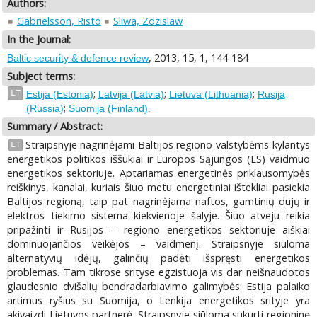
Authors:
Gabrielsson, Risto
Sliwa, Zdzislaw
In the Journal:
, 2013, 15, 1, 144-184
Baltic security & defence review
Subject terms:
;
;
;
LT
Estija (Estonia)
Latvija (Latvia)
Lietuva (Lithuania)
Rusija
;
(Russia)
Suomija (Finland).
Summary / Abstract:
Straipsnyje nagrinėjami Baltijos regiono valstybėms kylantys
LT
energetikos politikos iššūkiai ir Europos Sąjungos (ES) vaidmuo
energetikos sektoriuje. Aptariamas energetinės priklausomybės
reiškinys, kanalai, kuriais šiuo metu energetiniai ištekliai pasiekia
Baltijos regioną, taip pat nagrinėjama naftos, gamtinių dujų ir
elektros tiekimo sistema kiekvienoje šalyje. Šiuo atveju reikia
pripažinti ir Rusijos – regiono energetikos sektoriuje aiškiai
dominuojančios veikėjos – vaidmenį. Straipsnyje siūloma
alternatyvių idėjų, galinčių padėti išspręsti energetikos
problemas. Tam tikrose srityse egzistuoja vis dar neišnaudotos
glaudesnio dvišalių bendradarbiavimo galimybės: Estija palaiko
artimus ryšius su Suomija, o Lenkija energetikos srityje yra
akivaizdi Lietuvos partnerė. Straipsnyje siūloma sukurti regioninę