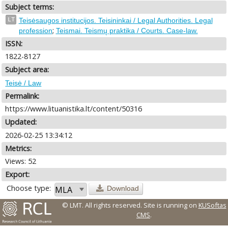
Subject terms:
LT
Teisėsaugos institucijos. Teisininkai / Legal Authorities. Legal
;
profession
Teismai. Teismų praktika / Courts. Case-law.
ISSN:
1822-8127
Subject area:
Teisė / Law
Permalink:
https://www.lituanistika.lt/content/50316
Updated:
2026-02-25 13:34:12
Metrics:
Views: 52
Export:
Choose type:
Download
© LMT. All rights reserved.
Site is running on
KUSoftas
CMS
.