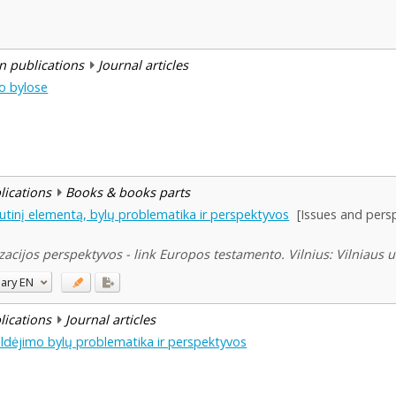
n publications
Journal articles
o bylose
blications
Books & books parts
autinį elementą, bylų problematika ir perspektyvos
[Issues and pers
acijos perspektyvos - link Europos testamento. Vilnius: Vilniaus un
ary
EN
blications
Journal articles
ldėjimo bylų problematika ir perspektyvos