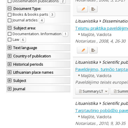
Dissemination publications
2
Document Type
:
Books & books parts
3
Journal articles
Lituanistika
Disseminatio
4
Teismų praktika paveldėjim
Subject area
:
Documentation. Iinformation
Majūtė, Vaidota
1
Law
6
Notariatas , 2008, 4, 26-30
Text language
Country of publication
Lituanistika
Scientific pu
Historical periods
Paveldėjimo, turinčio tarpt
Lithuanian place names
Majūtė, Vaidota
Subject
Paveldėjimo teisės europeiz
Journal
Summary
LT
Summ
Lituanistika
Scientific pu
Tarptautinio pobūdžio pave
Majūtė, Vaidota
Notariatas , 2010, 9, 30-35