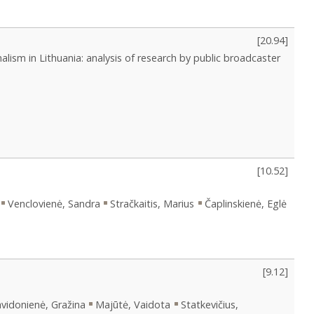
[
20.94
]
rnalism in Lithuania: analysis of research by public broadcaster
[
10.52
]
Venclovienė, Sandra
Stračkaitis, Marius
Čaplinskienė, Eglė
[
9.12
]
vidonienė, Gražina
Majūtė, Vaidota
Statkevičius,