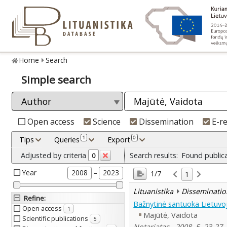
Home
Search
Simple search
Open access
Science
Dissemination
E-r
1
0
Tips
Queries
Export
Adjusted by criteria
Search results:
Found public
0
Year
–
2008
2023
1/7
1
Lituanistika
Disseminatio
Refine
:
Bažnytinė santuoka Lietuvoj
Open access
1
Majūtė, Vaidota
Scientific publications
5
Notariatas , 2008, 5, 23-27