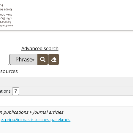
Advanced search
esources
ations
7
n publications
Journal articles
e: pripažinimas ir teisinės pasekmės