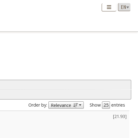
Order by:
Show
entries
Relevance
[
21.93
]