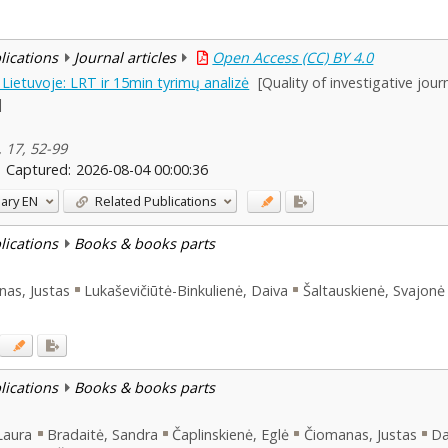
blications
Journal articles
Open Access (CC) BY 4.0
Lietuvoje: LRT ir 15min tyrimų analizė
[Quality of investigative jou
]
, 17, 52-99
Captured:
2026-08-04 00:00:36
ary
EN
Related Publications
blications
Books & books parts
as, Justas
Lukaševičiūtė-Binkulienė, Daiva
Šaltauskienė, Svajonė
blications
Books & books parts
Laura
Bradaitė, Sandra
Čaplinskienė, Eglė
Čiomanas, Justas
Da