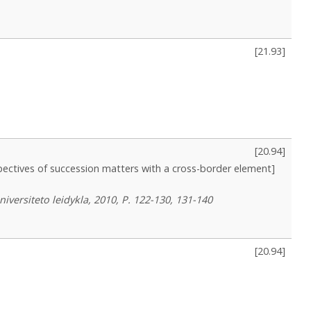
[
21.93
]
[
20.94
]
pectives of succession matters with a cross-border element]
iversiteto leidykla, 2010, P. 122-130, 131-140
[
20.94
]