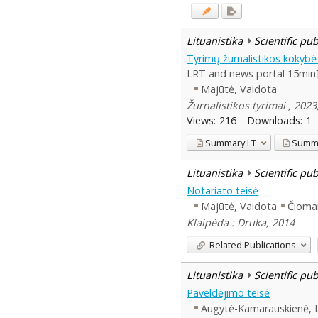
Lituanistika
Scientific pu
Tyrimų žurnalistikos kokybė 
LRT and news portal 15min
Majūtė, Vaidota
Žurnalistikos tyrimai , 2023
Views:
216
Downloads:
1
Summary
LT
Summ
Lituanistika
Scientific pu
Notariato teisė
Majūtė, Vaidota
Čioman
Klaipėda : Druka, 2014
Related Publications
Lituanistika
Scientific pu
Paveldėjimo teisė
Augytė-Kamarauskienė, 