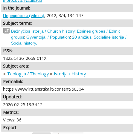
Morozova, Nadiežda
In the Journal:
, 2012, 3/4, 134-147
Перекрёстки (Vilnius)
Subject terms:
;
LT
Bažnyčios istorija / Church history
Etninės grupės / Ethnic
;
;
;
groups
Gyventojai / Population
20 amžius
Socialinė istorija /
Social history.
ISSN:
1822-5136; 2669-011X
Subject area:
Teologija / Theology
Istorija / History
Permalink:
https://www.lituanistika.lt/content/50304
Updated:
2026-02-25 13:34:12
Metrics:
Views: 36
Export: