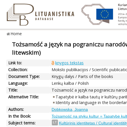
Home
Tożsamość a język na pograniczu narodów 
litewskim)
Link to:
knygos tekstas
Collection:
Mokslo publikacijos / Scientific publicati
Document Type:
Knygų dalys / Parts of the books
Language:
Lenkų kalba / Polish
Title:
Tożsamość a język na pograniczu narodów
Alternative Title:
Tapatybė ir kalba tautų ir kultūrų pari
Identity and language in the borderla
Authors:
Dobkowska, Joanna
In the Book:
Tożsamość na styku kultur = Tapatybė kultūr
Subject terms:
LT
Kultūrinis identitetas / Cultural identitit