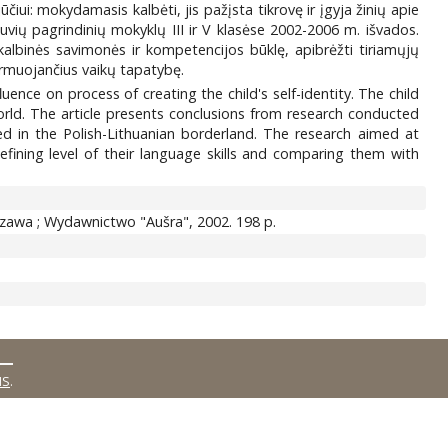
čiui: mokydamasis kalbėti, jis pažįsta tikrovę ir įgyja žinių apie
tuvių pagrindinių mokyklų III ir V klasėse 2002-2006 m. išvados.
 kalbinės savimonės ir kompetencijos būklę, apibrėžti tiriamųjų
formuojančius vaikų tapatybę.
uence on process of creating the child's self-identity. The child
rld. The article presents conclusions from research conducted
 in the Polish-Lithuanian borderland. The research aimed at
fining level of their language skills and comparing them with
szawa ; Wydawnictwo "Aušra", 2002. 198 p.
MS
.