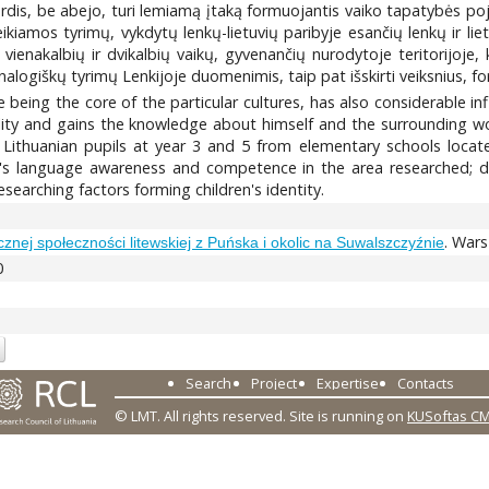
erdis, be abejo, turi lemiamą įtaką formuojantis vaiko tapatybės pojū
eikiamos tyrimų, vykdytų lenkų-lietuvių paribyje esančių lenkų ir lie
vienakalbių ir dvikalbių vaikų, gyvenančių nurodytoje teritorijoje,
analogiškų tyrimų Lenkijoje duomenimis, taip pat išskirti veiksnius, 
being the core of the particular cultures, has also considerable infl
lity and gains the knowledge about himself and the surrounding wo
thuanian pupils at year 3 and 5 from elementary schools located
n's language awareness and competence in the area researched; de
 researching factors forming children's identity.
. War
nej społeczności litewskiej z Puńska i okolic na Suwalszczyźnie
0
Search
Project
Expertise
Contacts
© LMT. All rights reserved.
Site is running on
KUSoftas C