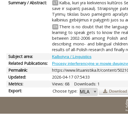
Summary / Abstract:
Kalba, kuri yra kiekvienos kultūros š
LT
save ir supantį pasaulį. Straipsnyje pat
Tyrimų tikslas buvo pamėginti aprašyti 
kalbinius gebėjimus ir palyginti juos su 
There is no doubt that the language 
EN
learning to speak gets to know the rea
between 2002-2006 among Polish and Li
describing mono- and bilingual childre
results of all-Polish research and finally
Subject area:
Kalbotyra / Linguistics
Related Publications:
Procesy interferencyjne w mowie dwujęzycz
Permalink:
https://www.lituanistika.lt/content/5021
Updated:
2026-04-17 07:54:33
Metrics:
Views: 68
Downloads: 1
Export:
Choose type:
Download