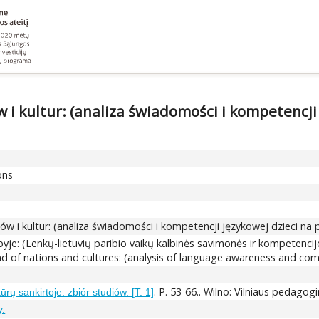
i kultur: (analiza świadomości i kompetencji 
ons
 i kultur: (analiza świadomości i kompetencji językowej dzieci na 
byje: (Lenkų-lietuvių paribio vaikų kalbinės savimonės ir kompetencij
nd of nations and cultures: (analysis of language awareness and com
. P. 53-66.. Wilno: Vilniaus pedagogi
ų sankirtoje: zbiór studiów. [T. 1]
y.