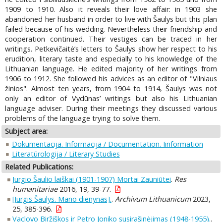
1909 to 1910. Also it reveals their love affair: in 1903 she
abandoned her husband in order to live with Šaulys but this plan
failed because of his wedding. Nevertheless their friendship and
cooperation continued. Their vestiges can be traced in her
writings. Petkevičaitė’s letters to Šaulys show her respect to his
erudition, literary taste and especially to his knowledge of the
Lithuanian language. He edited majority of her writings from
1906 to 1912. She followed his advices as an editor of "Vilniaus
žinios". Almost ten years, from 1904 to 1914, Šaulys was not
only an editor of Vydūnas’ writings but also his Lithuanian
language adviser. During their meetings they discussed various
problems of the language trying to solve them.
Subject area:
Dokumentacija. Informacija / Documentation. Iinformation
Literatūrologija / Literary Studies
Related Publications:
Jurgio Šaulio laiškai (1901-1907) Mortai Zauniūtei
.
Res
humanitariae
2016, 19, 39-77.
[Jurgis Šaulys. Mano dienynas].
.
Archivum Lithuanicum
2023,
25, 385-396.
Vaclovo Biržiškos ir Petro Joniko susirašinėjimas (1948-1955).
.