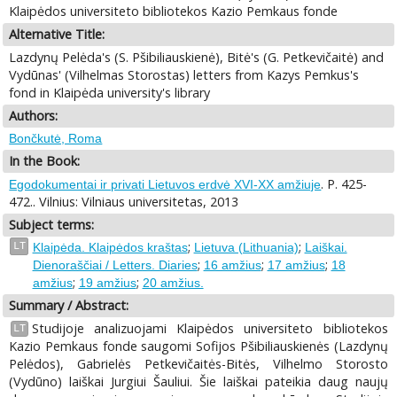
Klaipėdos universiteto bibliotekos Kazio Pemkaus fonde
Alternative Title:
Lazdynų Pelėda's (S. Pšibiliauskienė), Bitė's (G. Petkevičaitė) and
Vydūnas' (Vilhelmas Storostas) letters from Kazys Pemkus's
fond in Klaipėda university's library
Authors:
Bončkutė, Roma
In the Book:
. P. 425-
Egodokumentai ir privati Lietuvos erdvė XVI-XX amžiuje
472.. Vilnius: Vilniaus universitetas, 2013
Subject terms:
;
;
LT
Klaipėda. Klaipėdos kraštas
Lietuva (Lithuania)
Laiškai.
;
;
;
Dienoraščiai / Letters. Diaries
16 amžius
17 amžius
18
;
;
amžius
19 amžius
20 amžius.
Summary / Abstract:
Studijoje analizuojami Klaipėdos universiteto bibliotekos
LT
Kazio Pemkaus fonde saugomi Sofijos Pšibiliauskienės (Lazdynų
Pelėdos), Gabrielės Petkevičaitės-Bitės, Vilhelmo Storosto
(Vydūno) laiškai Jurgiui Šauliui. Šie laiškai pateikia daug naujų