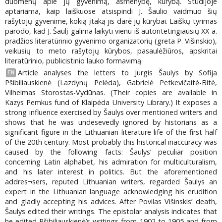
duomenų apie jų gyvenimą, asmenybę, kūrybą. Studijoje
aptariama, kaip laiškuose atsispindi J. Šaulio vaidmuo šių
rašytojų gyvenime, kokią įtaką jis darė jų kūrybai. Laiškų tyrimas
parodo, kad J. Šaulį galima laikyti vienu iš autoritetingiausių XX a.
pradžios literatūrinio gyvenimo organizatorių (greta P. Višinskio),
veikusių to meto rašytojų kūrybos, pasaulėžiūros, apskritai
literatūrinio, publicistinio lauko formavimą.
Article analyses the letters to Jurgis Šaulys by Sofija
EN
Pšibiliauskienė (Lazdynų Pelėda), Gabrielė Petkevičaitė-Bitė,
Vilhelmas Storostas-Vydūnas. (Their copies are available in
Kazys Pemkus fund of Klaipėda University Library.) It exposes a
strong influence exercised by Šaulys over mentioned writers and
shows that he was undesevedly ignored by historians as a
significant figure in the Lithuanian literature life of the first half
of the 20th century. Most probably this historical inaccuracy was
caused by the following facts: Šaulys’ peculiar position
concerning Latin alphabet, his admiration for multiculturalism,
and his later interest in politics. But the aforementioned
addres¬sers, reputed Lithuanian writers, regarded Šaulys an
expert in the Lithuanian language acknowledging his erudition
and gladly accepting his advices. After Povilas Višinskis’ death,
Šaulys edited their writings. The epistolar analysis indicates that
he edited Pšibiliauskienė’s writings from 1902 to 1905 and from