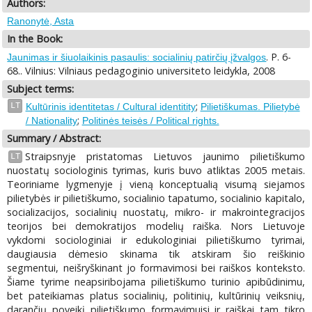
Authors:
Ranonytė, Asta
In the Book:
. P. 6-
Jaunimas ir šiuolaikinis pasaulis: socialinių patirčių įžvalgos
68.. Vilnius: Vilniaus pedagoginio universiteto leidykla, 2008
Subject terms:
;
LT
Kultūrinis identitetas / Cultural identitity
Pilietiškumas. Pilietybė
;
/ Nationality
Politinės teisės / Political rights.
Summary / Abstract:
Straipsnyje pristatomas Lietuvos jaunimo pilietiškumo
LT
nuostatų sociologinis tyrimas, kuris buvo atliktas 2005 metais.
Teoriniame lygmenyje į vieną konceptualią visumą siejamos
pilietybės ir pilietiškumo, socialinio tapatumo, socialinio kapitalo,
socializacijos, socialinių nuostatų, mikro- ir makrointegracijos
teorijos bei demokratijos modelių raiška. Nors Lietuvoje
vykdomi sociologiniai ir edukologiniai pilietiškumo tyrimai,
daugiausia dėmesio skinama tik atskiram šio reiškinio
segmentui, neišryškinant jo formavimosi bei raiškos konteksto.
Šiame tyrime neapsiribojama pilietiškumo turinio apibūdinimu,
bet pateikiamas platus socialinių, politinių, kultūrinių veiksnių,
darančių poveikį pilietiškumo formavimuisi ir raiškai tam tikro