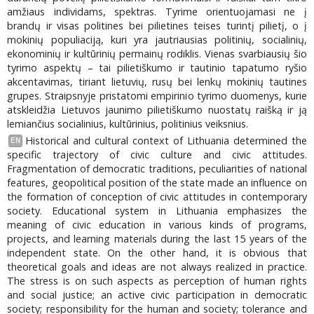
amžiaus individams, spektras. Tyrime orientuojamasi ne į
brandų ir visas politines bei pilietines teises turintį pilietį, o į
mokinių populiaciją, kuri yra jautriausias politinių, socialinių,
ekonominių ir kultūrinių permainų rodiklis. Vienas svarbiausių šio
tyrimo aspektų – tai pilietiškumo ir tautinio tapatumo ryšio
akcentavimas, tiriant lietuvių, rusų bei lenkų mokinių tautines
grupes. Straipsnyje pristatomi empirinio tyrimo duomenys, kurie
atskleidžia Lietuvos jaunimo pilietiškumo nuostatų raišką ir ją
lemiančius socialinius, kultūrinius, politinius veiksnius.
Historical and cultural context of Lithuania determined the
EN
specific trajectory of civic culture and civic attitudes.
Fragmentation of democratic traditions, peculiarities of national
features, geopolitical position of the state made an influence on
the formation of conception of civic attitudes in contemporary
society. Educational system in Lithuania emphasizes the
meaning of civic education in various kinds of programs,
projects, and learning materials during the last 15 years of the
independent state. On the other hand, it is obvious that
theoretical goals and ideas are not always realized in practice.
The stress is on such aspects as perception of human rights
and social justice; an active civic participation in democratic
society; responsibility for the human and society; tolerance and