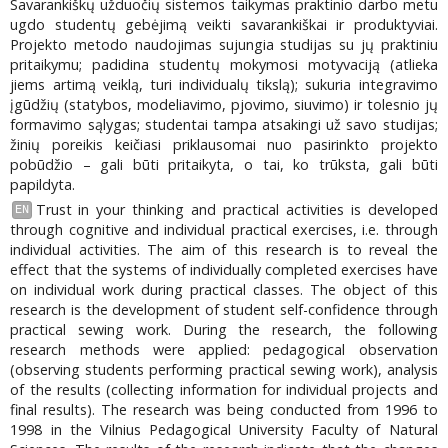
Savarankiškų užduočių sistemos taikymas praktinio darbo metu
ugdo studentų gebėjimą veikti savarankiškai ir produktyviai.
Projekto metodo naudojimas sujungia studijas su jų praktiniu
pritaikymu; padidina studentų mokymosi motyvaciją (atlieka
jiems artimą veiklą, turi individualų tikslą); sukuria integravimo
įgūdžių (statybos, modeliavimo, pjovimo, siuvimo) ir tolesnio jų
formavimo sąlygas; studentai tampa atsakingi už savo studijas;
žinių poreikis keičiasi priklausomai nuo pasirinkto projekto
pobūdžio – gali būti pritaikyta, o tai, ko trūksta, gali būti
papildyta.
Trust in your thinking and practical activities is developed
EN
through cognitive and individual practical exercises, i.e. through
individual activities. The aim of this research is to reveal the
effect that the systems of individually completed exercises have
on individual work during practical classes. The object of this
research is the development of student self-confidence through
practical sewing work. During the research, the following
research methods were applied: pedagogical observation
(observing students performing practical sewing work), analysis
of the results (collecting information for individual projects and
final results). The research was being conducted from 1996 to
1998 in the Vilnius Pedagogical University Faculty of Natural