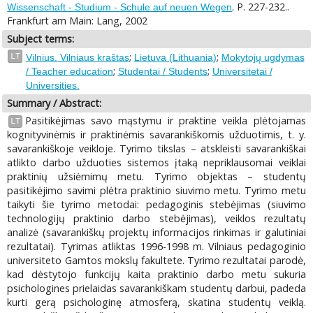
. P. 227-232..
Wissenschaft - Studium - Schule auf neuen Wegen
Frankfurt am Main: Lang, 2002
Subject terms:
;
;
LT
Vilnius. Vilniaus kraštas
Lietuva (Lithuania)
Mokytojų ugdymas
;
;
/ Teacher education
Studentai / Students
Universitetai /
Universities.
Summary / Abstract:
Pasitikėjimas savo mąstymu ir praktine veikla plėtojamas
LT
kognityvinėmis ir praktinėmis savarankiškomis užduotimis, t. y.
savarankiškoje veikloje. Tyrimo tikslas – atskleisti savarankiškai
atlikto darbo užduoties sistemos įtaką nepriklausomai veiklai
praktinių užsiėmimų metu. Tyrimo objektas – studentų
pasitikėjimo savimi plėtra praktinio siuvimo metu. Tyrimo metu
taikyti šie tyrimo metodai: pedagoginis stebėjimas (siuvimo
technologijų praktinio darbo stebėjimas), veiklos rezultatų
analizė (savarankiškų projektų informacijos rinkimas ir galutiniai
rezultatai). Tyrimas atliktas 1996-1998 m. Vilniaus pedagoginio
universiteto Gamtos mokslų fakultete. Tyrimo rezultatai parodė,
kad dėstytojo funkcijų kaita praktinio darbo metu sukuria
psichologines prielaidas savarankiškam studentų darbui, padeda
kurti gerą psichologinę atmosferą, skatina studentų veiklą.