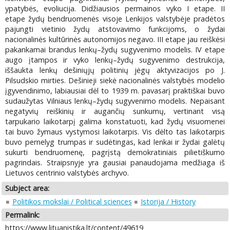
ypatybės, evoliucija. Didžiausios permainos vyko I etape. II
etape žydų bendruomenės visoje Lenkijos valstybėje pradėtos
pajungti vietinio žydų atstovavimo funkcijoms, o žydai
nacionalinės kultūrinės autonomijos negavo. III etape jau reiškėsi
pakankamai brandus lenkų–žydų sugyvenimo modelis. IV etape
augo įtampos ir vyko lenkų–žydų sugyvenimo destrukcija,
iššaukta lenkų dešiniųjų politinių jėgų aktyvizacijos po J.
Pilsudskio mirties. Dešinieji siekė nacionalinės valstybės modelio
įgyvendinimo, labiausiai dėl to 1939 m. pavasarį praktiškai buvo
sudaužytas Vilniaus lenkų–žydų sugyvenimo modelis. Nepaisant
negatyvių reiškinių ir augančių sunkumų, vertinant visą
tarpukario laikotarpį galima konstatuoti, kad žydų visuomenei
tai buvo žymaus vystymosi laikotarpis. Vis dėlto tas laikotarpis
buvo pernelyg trumpas ir sudėtingas, kad lenkai ir žydai galėtų
sukurti bendruomenę, pagrįstą demokratiniais pilietiškumo
pagrindais. Straipsnyje yra gausiai panaudojama medžiaga iš
Lietuvos centrinio valstybės archyvo.
Subject area:
Politikos mokslai / Political sciences
Istorija / History
Permalink:
https://www.lituanistika.lt/content/49619