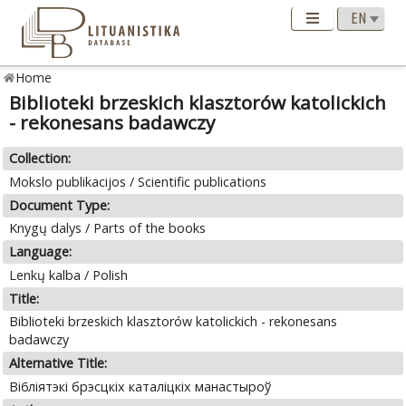
Home
Biblioteki brzeskich klasztorów katolickich
- rekonesans badawczy
Collection:
Mokslo publikacijos / Scientific publications
Document Type:
Knygų dalys / Parts of the books
Language:
Lenkų kalba / Polish
Title:
Biblioteki brzeskich klasztorów katolickich - rekonesans
badawczy
Alternative Title:
Bi6ліятэкi брэсцкіх каталіцкіх манастыроў