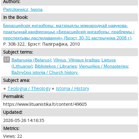
Authors:
Pietrzkiewicz, Iwona
In the Book:
Берасцейскiя кнiгазборы: матэрыялы міжнароднай навукова-
практычнай канферэнцыі «Берасцейскія кнігазборы: праблемы і
.
перспектывы даследавання» (Брэст, 30-31 кастрычніка 2008 г.)
P. 308-322.. Брэст: Палiграфiка, 2010
Subject terms:
;
;
LT
Baltarusija (Belarus)
Vilnius. Vilniaus kraštas
Lietuva
;
;
;
(Lithuania)
Bibliotekos / Libraries
Vienuolijos / Monasteries
Bažnyčios istorija / Church history.
Subject area:
Teologija / Theology
Istorija / History
Permalink:
https://www.lituanistika.lt/content/49605
Updated:
2026-05-26 14:16:35
Metrics:
Views: 22