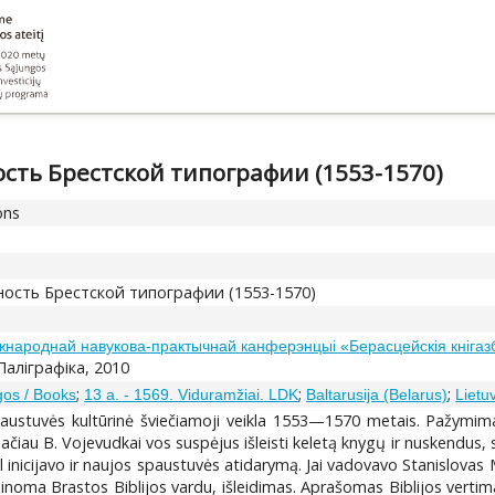
сть Брестской типографии (1553-1570)
ons
ость Брестской типографии (1553-1570)
жнароднай навукова-практычнай канферэнцыі «Берасцейскія кнігаз
 Палiграфiка, 2010
;
;
;
os / Books
13 a. - 1569. Viduramžiai. LDK
Baltarusija (Belarus)
Lietu
paustuvės kultūrinė šviečiamoji veikla 1553—1570 metais. Pažymim
Tačiau B. Vojevudkai vos suspėjus išleisti keletą knygų ir nuskendus,
l inicijavo ir naujos spaustuvės atidarymą. Jai vadovavo Stanislovas 
žinoma Brastos Biblijos vardu, išleidimas. Aprašomas Biblijos vertimas