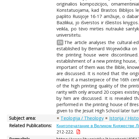
originalios kompozicijos, ornamentini
Konstatuojama, kad Brastos Biblijos lei
paplito Rusijoje 16-17 amžiuje, o dabar
Bazilikui, jo išverstos ir išleistos kny
veikla, po tėvo mirties nutraukė santyk
universitetu.
The article analyses the cultural-e
EN
established by Bernard Wojewódka on the
the printing house were discontinued.
establishment of a new printing house, 
important of them was the Bible, known a
are discussed. It is noted that the ori
makes it a masterpiece of the 16th centur
of the high printing quality of the prin
rarity with only around 20 copies existi
by him are discussed. It is revealed t
performed in the printing house of Brest
given to the Jesuit High School later turn
Subject area:
Teologija / Theology
Istorija / Histo
Related Publications:
Книгопечатание в Великом Княжестве Л
212-222.