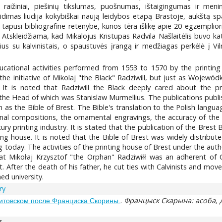
ai raižiniai, piešinių tikslumas, puošnumas, ištaigingumas ir me
dimas liudija kokybiškai naują leidybos etapą Brastoje, aukštą spa
 tapusi bibliografine retenybe, kurios tėra išlikę apie 20 egzempli
gos. Atskleidžiama, kad Mikalojus Kristupas Radvila Našlaitėlis buvo 
ius su kalvinistais, o spaustuvės įrangą ir medžiagas perkėlė į Viln
ducational activities performed from 1553 to 1570 by the printing
 initiative of Mikolaj "the Black" Radziwill, but just as Wojewódk
 It is noted that Radziwill the Black deeply cared about the pr
the Head of which was Stanislaw Murmellius. The publications publi
s the Bible of Brest. The Bible's translation to the Polish languag
ginal compositions, the ornamental engravings, the accuracy of the
y printing industry. It is stated that the publication of the Brest B
ting house. It is noted that the Bible of Brest was widely distribut
ng today. The activities of the printing house of Brest under the aut
hat Mikołaj Krzysztof "the Orphan" Radziwiłł was an adherent of 
. After the death of his father, he cut ties with Calvinists and mov
ed university.
ry
.
Францыск Скарына: асоба, 
итовском после Франциска Скорины.