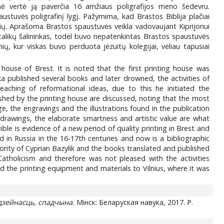
ninė vertė ją paverčia 16 amžiaus poligrafijos meno šedevru.
ustuvės poligrafinį lygį. Pažymima, kad Brastos Biblija plačiai
orių. Aprašoma Brastos spaustuvės veikla vadovaujant Kiprijonui
katalikų šalininkas, todėl buvo nepatenkintas Brastos spaustuvės
ių, kur viskas buvo perduota jėzuitų kolegijai, vėliau tapusiai
 house of Brest. It is noted that the first printing house was
a published several books and later drowned, the activities of
eaching of reformational ideas, due to this he initiated the
shed by the printing house are discussed, noting that the most
e, the engravings and the illustrations found in the publication
 drawings, the elaborate smartness and artistic value are what
ible is evidence of a new period of quality printing in Brest and
ed in Russia in the 16-17th centuries and now is a bibliographic
hority of Cyprian Bazylik and the books translated and published
Catholicism and therefore was not pleased with the activities
ed the printing equipment and materials to Vilnius, where it was
дзейнасць, спадчына.
Мiнск: Беларуская навука, 2017. P.