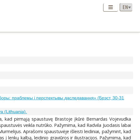
боры: праблемы і перспектывы даследавання» (Брэст, 30-31
va (Lithuania).
a, kad pirmąją spaustuvę Brastoje įkūrė Bernardas Vojevudka
 spaustuvės veikla nutrūko. Pažymima, kad Radvila Juodasis labai
Murmelijus. Aprašomi spaustuvėje išleisti leidiniai, pažymint, kad
 į lenkų kalbą, leidinio graviūros ir iliustracijos. Pažymima, kad