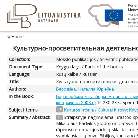
Home
Культурно-просветительная деятельно
Collection:
Mokslo publikacijos / Scientific publicati
Document Type:
Knygų dalys / Parts of the books
Language:
Rusų kalba / Russian
Title:
Культурно-просветительная деятельн
Authors:
Бярозкiна, Наталля Юр’еўна
In the Book:
Берасцейскiя кнiгазборы: матэрыялы мі
. P. 230-237.. Брэст:
кастрычніка 2008 г.)
Subject terms:
;
LT
Kultūros istorija / Cultural history
Knyg
Summary / Abstract:
Straipsnyje nagrinėjama Brastos s
LT
Mikalojaus Radvilos Juodojo iniciatyva. 
rūpinosi reformacijos idėjų sklaida, todė
svarbiausias jų buvo Bibiljos, kuri tapo 