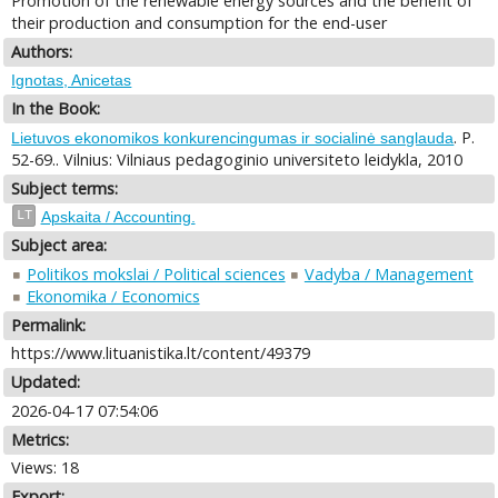
Promotion of the renewable energy sources and the benefit of
their production and consumption for the end-user
Authors:
Ignotas, Anicetas
In the Book:
. P.
Lietuvos ekonomikos konkurencingumas ir socialinė sanglauda
52-69.. Vilnius: Vilniaus pedagoginio universiteto leidykla, 2010
Subject terms:
LT
Apskaita / Accounting.
Subject area:
Politikos mokslai / Political sciences
Vadyba / Management
Ekonomika / Economics
Permalink:
https://www.lituanistika.lt/content/49379
Updated:
2026-04-17 07:54:06
Metrics:
Views: 18
Export: