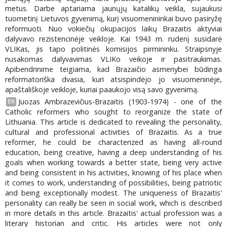
metus. Darbe aptariama jaunųjų katalikų veikla, sujaukusi
tuometinį Lietuvos gyvenimą, kurį visuomenininkai buvo pasiryžę
reformuoti. Nuo vokiečių okupacijos laikų Brazaitis aktyviai
dalyvavo rezistencinėje veikloje. Kai 1943 m. rudenį susidarė
VLIKas, jis tapo politinės komisijos pirmininku. Straipsnyje
nusakomas dalyvavimas VLIKo veikoje ir pasitraukimas.
Apibendrinime teigiama, kad Brazaičio asmenybei būdinga
reformatoriška dvasia, kuri atsispindėjo jo visuomeninėje,
apaštališkoje veikloje, kuriai paaukojo visą savo gyvenimą.
Juozas Ambrazevičius-Brazaitis (1903-1974) - one of the
EN
Catholic reformers who sought to reorganize the state of
Lithuania. This article is dedicated to revealing the personality,
cultural and professional activities of Brazaitis. As a true
reformer, he could be characterized as having all-round
education, being creative, having a deep understanding of his
goals when working towards a better state, being very active
and being consistent in his activities, knowing of his place when
it comes to work, understanding of possibilities, being patriotic
and being exceptionally modest. The uniqueness of Brazaitis'
personality can really be seen in social work, which is described
in more details in this article. Brazaitis' actual profession was a
literary historian and critic. His articles were not only