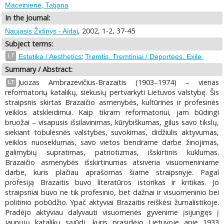
Maceinienė, Tatjana
In the Journal:
, 2002, 1-2, 37-45
Naujasis Židinys - Aidai
Subject terms:
;
LT
Estetika / Aesthetics
Tremtis. Tremtiniai / Deportees. Exile.
Summary / Abstract:
Juozas Ambrazevičius-Brazaitis (1903–1974) – vienas
LT
reformatorių katalikų, siekusių pertvarkyti Lietuvos valstybę. Šis
straipsnis skirtas Brazaičio asmenybės, kultūrinės ir profesinės
veiklos atskleidimui. Kaip tikram reformatoriui, jam būdingi
bruožai – visapusis išsilavinimas, kūrybiškumas, gilus savo tikslų,
siekiant tobulesnės valstybės, suvokimas, didžiulis aktyvumas,
veiklos nuoseklumas, savo vietos bendrame darbe žinojimas,
galimybių supratimas, patriotizmas, išskirtinis kuklumas.
Brazaičio asmenybės išskirtinumas atsiveria visuomeniniame
darbe, kuris plačiau aprašomas šiame straipsnyje. Pagal
profesiją Brazaitis buvo literatūros istorikas ir kritikas. Jo
straipsniai buvo ne tik profesinio, bet dažnai ir visuomeninio bei
politinio pobūdžio. Ypač aktyviai Brazaitis reiškėsi žurnalistikoje.
Pradėjo aktyviau dalyvauti visuomenės gyvenime įsijungęs į
jaunųjų katalikų sąjūdį, kuris prasidėjo Lietuvoje apie 1933