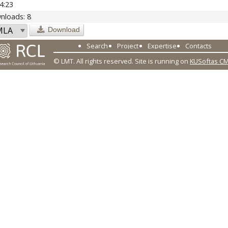
4:23
nloads: 8
Download
Search
Project
Expertise
Contacts
© LMT. All rights reserved.
Site is running on
KUSoftas C