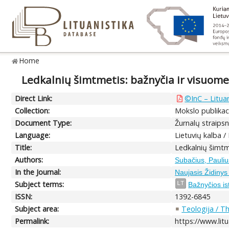
Home
Ledkalnių šimtmetis: bažnyčia ir visuome
Direct Link:
©InC – Lituan
Collection:
Mokslo publikaci
Document Type:
Žurnalų straipsni
Language:
Lietuvių kalba /
Title:
Ledkalnių šimtm
Authors:
Subačius, Pauliu
In the Journal:
Naujasis Židinys 
Subject terms:
LT
Bažnyčios ist
ISSN:
1392-6845
Subject area:
Teologija / T
Permalink:
https://www.litu