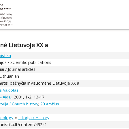
nė Lietuvoje XX a
istika
jos / Scientific publications
ai / Journal articles
 Lithuanian
etis: bažnyčia ir visuomenė Lietuvoje XX a
s Vaidotas
, 2001, 1-2, 13-17
- Aidai
;
orija / Church history
20 amžius.
heology
Istorija / History
anistika.lt/content/49241