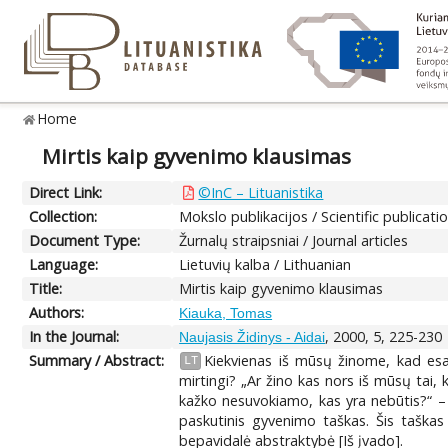
Home
Mirtis kaip gyvenimo klausimas
Direct Link:
©InC – Lituanistika
Collection:
Mokslo publikacijos / Scientific publicati
Document Type:
Žurnalų straipsniai / Journal articles
Language:
Lietuvių kalba / Lithuanian
Title:
Mirtis kaip gyvenimo klausimas
Authors:
Kiauka, Tomas
In the Journal:
, 2000, 5, 225-230
Naujasis Židinys - Aidai
Summary / Abstract:
Kiekvienas iš mūsų žinome, kad es
LT
mirtingi? „Ar žino kas nors iš mūsų tai,
kažko nesuvokiamo, kas yra nebūtis?“ – 
paskutinis gyvenimo taškas. Šis taškas n
bepavidalė abstraktybė [Iš įvado].