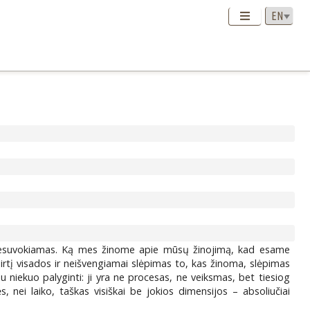
 nesuvokiamas. Ką mes žinome apie mūsų žinojimą, kad esame
mirtį visados ir neišvengiamai slėpimas to, kas žinoma, slėpimas
niekuo palyginti: ji yra ne procesas, ne veiksmas, bet tiesiog
s, nei laiko, taškas visiškai be jokios dimensijos – absoliučiai