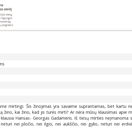
ons
ame mirtingi. Šis žinojimas yra savaime suprantamas, bet kartu
 ką žino, kai žino, kad jis turės mirti? Ar nėra mūsų klausimas apie 
klausia Hansas- Georgas Gadameris. Iš tiesų mirties neįmanoma su 
eturi nei pločio, nei ilgio, nei aukščio, nei gylio, neturi nei erdvė