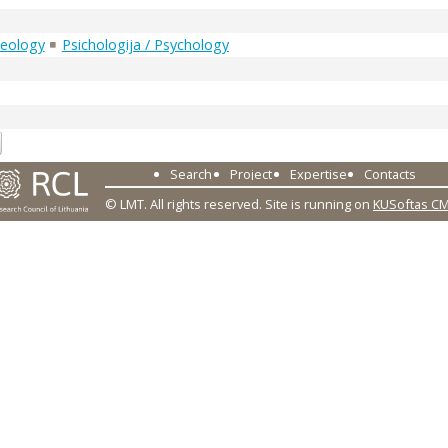
heology
Psichologija / Psychology
5
Search
Project
Expertise
Contacts
© LMT. All rights reserved.
Site is running on
KUSoftas C