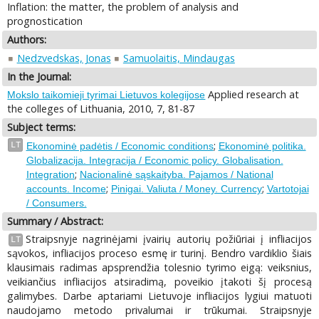
Inflation: the matter, the problem of analysis and
prognostication
Authors:
Nedzvedskas, Jonas
Samuolaitis, Mindaugas
In the Journal:
Applied research at
Mokslo taikomieji tyrimai Lietuvos kolegijose
the colleges of Lithuania, 2010, 7, 81-87
Subject terms:
;
LT
Ekonominė padėtis / Economic conditions
Ekonominė politika.
Globalizacija. Integracija / Economic policy. Globalisation.
;
Integration
Nacionalinė sąskaityba. Pajamos / National
;
;
accounts. Income
Pinigai. Valiuta / Money. Currency
Vartotojai
/ Consumers.
Summary / Abstract:
Straipsnyje nagrinėjami įvairių autorių požiūriai į infliacijos
LT
sąvokos, infliacijos proceso esmę ir turinį. Bendro vardiklio šiais
klausimais radimas apsprendžia tolesnio tyrimo eigą: veiksnius,
veikiančius infliacijos atsiradimą, poveikio įtakoti šį procesą
galimybes. Darbe aptariami Lietuvoje infliacijos lygiui matuoti
naudojamo metodo privalumai ir trūkumai. Straipsnyje