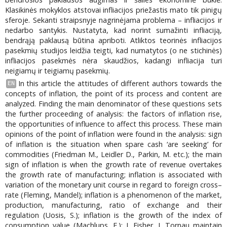
Klasikinės mokyklos atstovai infliacijos priežastis mato tik pinigų
sferoje. Sekanti straipsnyje nagrinėjama problema – infliacijos ir
nedarbo santykis. Nustatyta, kad norint sumažinti infliaciją,
bendrąją paklausą būtina apriboti. Atliktos teorinės infliacijos
pasekmių studijos leidžia teigti, kad numatytos (o ne stichinės)
infliacijos pasekmės nėra skaudžios, kadangi infliacija turi
neigiamų ir teigiamų pasekmių.
In this article the attitudes of different authors towards the
EN
concepts of inflation, the point of its process and content are
analyzed. Finding the main denominator of these questions sets
the further proceeding of analysis: the factors of inflation rise,
the opportunities of influence to affect this process. These main
opinions of the point of inflation were found in the analysis: sign
of inflation is the situation when spare cash ‘are seeking’ for
commodities (Friedman M., Leidler D., Parkin, M. etc.); the main
sign of inflation is when the growth rate of revenue overtakes
the growth rate of manufacturing; inflation is associated with
variation of the monetary unit course in regard to foreign cross–
rate (Fleming, Mandel); inflation is a phenomenon of the market,
production, manufacturing, ratio of exchange and their
regulation (Uosis, S.); inflation is the growth of the index of
consumption value (Machlups, F.); I. Fisher, J. Tornau maintain