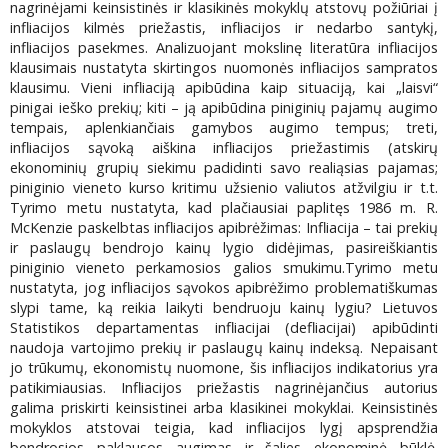
nagrinėjami keinsistinės ir klasikinės mokyklų atstovų požiūriai į
infliacijos kilmės priežastis, infliacijos ir nedarbo santykį,
infliacijos pasekmes. Analizuojant mokslinę literatūra infliacijos
klausimais nustatyta skirtingos nuomonės infliacijos sampratos
klausimu. Vieni infliaciją apibūdina kaip situaciją, kai „laisvi“
pinigai ieško prekių; kiti – ją apibūdina piniginių pajamų augimo
tempais, aplenkiančiais gamybos augimo tempus; treti,
infliacijos sąvoką aiškina infliacijos priežastimis (atskirų
ekonominių grupių siekimu padidinti savo realiąsias pajamas;
piniginio vieneto kurso kritimu užsienio valiutos atžvilgiu ir t.t.
Tyrimo metu nustatyta, kad plačiausiai paplitęs 1986 m. R.
McKenzie paskelbtas infliacijos apibrėžimas: Infliacija – tai prekių
ir paslaugų bendrojo kainų lygio didėjimas, pasireiškiantis
piniginio vieneto perkamosios galios smukimu.Tyrimo metu
nustatyta, jog infliacijos sąvokos apibrėžimo problematiškumas
slypi tame, ką reikia laikyti bendruoju kainų lygiu? Lietuvos
Statistikos departamentas infliacijai (defliacijai) apibūdinti
naudoja vartojimo prekių ir paslaugų kainų indeksą. Nepaisant
jo trūkumų, ekonomistų nuomone, šis infliacijos indikatorius yra
patikimiausias. Infliacijos priežastis nagrinėjančius autorius
galima priskirti keinsistinei arba klasikinei mokyklai. Keinsistinės
mokyklos atstovai teigia, kad infliacijos lygį apsprendžia
bendrosios paklausos augimas ir šalies ekonominė būklė.