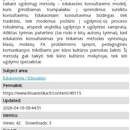
taikant ugdomąjį metodą – edukacinio konsultavimo modelį,
kuris grindžiamas trumpalaikiu į sprendimus sutelktu
konsultavimu. Edukaciniam konsultavimui būdingas tiek
tradicinis, tiek modernus požiūris į ugdymo(-si) proceso
tobulinimą, atspindi visybišką ugdytojo ir ugdytinio sampratą.
Atliktas tyrimas patvirtino (tai rodo ir kitų autorių tyrimai), kad
edukacinis konsultavimas yra tinkamas metodas vyresniųjų
klasių mokinių FA problemoms spręsti, pedagoginės
komunikacijos trikdžiams per kūno kultūros pamokas šalinti. Šį
metodą gali taikyti tiek kūno kultūros mokytojai, tiek kiti
ugdymo specialistai.
Subject area:
Edukologija / Education
Permalink:
https://www.lituanistika.lt/content/49115
Updated:
2026-04-16 09:44:51
Metrics:
Views: 42
Downloads: 3