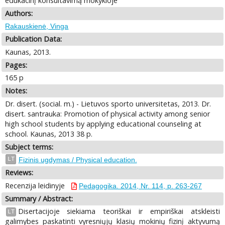
edukacinį konsultavimą mokykloje
Authors:
Rakauskienė, Vinga
Publication Data:
Kaunas, 2013.
Pages:
165 p
Notes:
Dr. disert. (social. m.) - Lietuvos sporto universitetas, 2013. Dr.
disert. santrauka: Promotion of physical activity among senior
high school students by applying educational counseling at
school. Kaunas, 2013 38 p.
Subject terms:
LT
Fizinis ugdymas / Physical education.
Reviews:
Recenzija leidinyje
Pedagogika. 2014, Nr. 114, p. 263-267
Summary / Abstract:
Disertacijoje siekiama teoriškai ir empiriškai atskleisti
LT
galimybes paskatinti vyresniųjų klasių mokinių fizinį aktyvumą