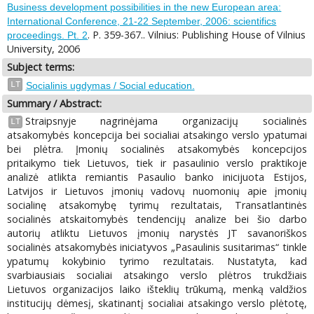
Business development possibilities in the new European area:
International Conference, 21-22 September, 2006: scientifics
. P. 359-367.. Vilnius: Publishing House of Vilnius
proceedings. Pt. 2
University, 2006
Subject terms:
LT
Socialinis ugdymas / Social education.
Summary / Abstract:
Straipsnyje nagrinėjama organizacijų socialinės
LT
atsakomybės koncepcija bei socialiai atsakingo verslo ypatumai
bei plėtra. Įmonių socialinės atsakomybės koncepcijos
pritaikymo tiek Lietuvos, tiek ir pasaulinio verslo praktikoje
analizė atlikta remiantis Pasaulio banko inicijuota Estijos,
Latvijos ir Lietuvos įmonių vadovų nuomonių apie įmonių
socialinę atsakomybę tyrimų rezultatais, Transatlantinės
socialinės atskaitomybės tendencijų analize bei šio darbo
autorių atliktu Lietuvos įmonių narystės JT savanoriškos
socialinės atsakomybės iniciatyvos „Pasaulinis susitarimas“ tinkle
ypatumų kokybinio tyrimo rezultatais. Nustatyta, kad
svarbiausiais socialiai atsakingo verslo plėtros trukdžiais
Lietuvos organizacijos laiko išteklių trūkumą, menką valdžios
institucijų dėmesį, skatinantį socialiai atsakingo verslo plėtotę,