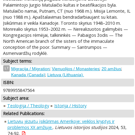
Palaimintojo Jurgio Matulaičio kultas ir beatifikacijos byla.
Matulaičio namai, Putnam, CT (nuo 1968 m.). Misija Lemonte, IL
(nuo 1988 m.). Apaštalavimas bendradarbiaujant su kitais.
Įsikūrimas ir veikla Kanadoje. Toronto skyrius 1948–2010 m.
Monrealio skyrius 1953–2002 m. — Nerealizuotos galimybės —
Kongregacijos rėmėjai, talkininkės — Pabaigos žodis — The
North American branch of the sisters of the immaculate
conception of the poor. Summary — Santrumpos —
Asmenvardžių rodyklė.
Subject terms:
;
;
;
LT
Migracija / Migration
Vienuolijos / Monasteries
20 amžius
;
Kanada (Canada)
Lietuva (Lithuania).
ISBN:
9789955847564
Subject area:
Teologija / Theology
Istorija / History
Related Publications:
Lietuvių jėzuitų įsikūrimas Amerikoje: veiklos kryptys ir
problemos XX amžiuje.
.
Lietuvos istorijos studijos
2024, 53,
74-92.