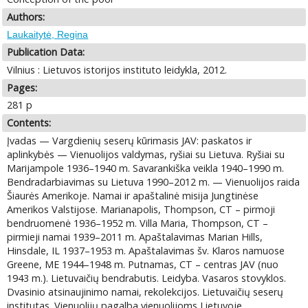
Authors:
Laukaitytė, Regina
Publication Data:
Vilnius : Lietuvos istorijos instituto leidykla, 2012.
Pages:
281 p
Contents:
Įvadas — Vargdienių seserų kūrimasis JAV: paskatos ir
aplinkybės — Vienuolijos valdymas, ryšiai su Lietuva. Ryšiai su
Marijampole 1936–1940 m. Savarankiška veikla 1940–1990 m.
Bendradarbiavimas su Lietuva 1990–2012 m. — Vienuolijos raida
Šiaurės Amerikoje. Namai ir apaštalinė misija Jungtinėse
Amerikos Valstijose. Marianapolis, Thompson, CT – pirmoji
bendruomenė 1936–1952 m. Villa Maria, Thompson, CT –
pirmieji namai 1939–2011 m. Apaštalavimas Marian Hills,
Hinsdale, IL 1937–1953 m. Apaštalavimas šv. Klaros namuose
Greene, ME 1944–1948 m. Putnamas, CT – centras JAV (nuo
1943 m.). Lietuvaičių bendrabutis. Leidyba. Vasaros stovyklos.
Dvasinio atsinaujinimo namai, rekolekcijos. Lietuvaičių seserų
institutas. Vienuolijų pagalba vienuolijoms Lietuvoje.