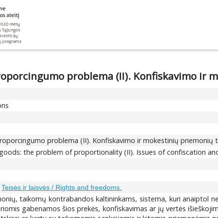
oporcingumo problema (II). Konfiskavimo ir 
ons
roporcingumo problema (II). Konfiskavimo ir mokestinių priemonių 
 goods: the problem of proportionality (II). Issues of confiscation an
;
Teisės ir laisvės / Rights and freedoms.
onių, taikomų kontrabandos kaltininkams, sistema, kuri anaiptol nea
riomis gabenamos šios prekės, konfiskavimas ar jų vertės išieškoji