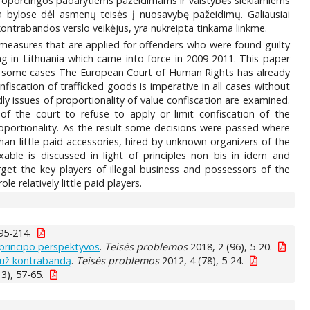
s proporcingos padarytiems pažeidimams ir valstybės siekiamiems
a bylose dėl asmenų teisės į nuosavybę pažeidimų. Galiausiai
 kontrabandos verslo veikėjus, yra nukreipta tinkama linkme.
 measures that are applied for offenders who were found guilty
ing in Lithuania which came into force in 2009-2011. This paper
d. In some cases The European Court of Human Rights has already
nfiscation of trafficked goods is imperative in all cases without
y issues of proportionality of value confiscation are examined.
f the court to refuse to apply or limit confiscation of the
proportionality. As the result some decisions were passed where
an little paid accessories, hired by unknown organizers of the
xable is discussed in light of principles non bis in idem and
get the key players of illegal business and possessors of the
 relatively little paid players.
95-214.
 principo perspektyvos
.
Teisės problemos
2018, 2 (96), 5-20.
 už kontrabandą
.
Teisės problemos
2012, 4 (78), 5-24.
3), 57-65.