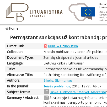
Home
Permąstant sankcijas už kontrabandą: pr
Direct Link:
©InC – Lituanistika
Collection:
Mokslo publikacijos / Scientific publicati
Document Type:
Žurnalų straipsniai / Journal articles
Language:
Lietuvių kalba / Lithuanian
Title:
Permąstant sankcijas už kontrabandą: p
Alternative Title:
Rethinking sanctioning for trafficking of
Authors:
Bikelis, Skirmantas
In the Journal:
, 2013, 1 (79), 43-57
Teisės problemos
Subject terms:
LT
Rinka. Rinkodara / Market. Marketing
Summary / Abstract:
Straipsnyje toliau nagrinėjama priem
LT
konfiskavimas, transporto priemonių, ku