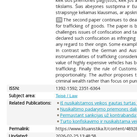
kiek šios priemonės pagrįstos, kiek jos
tikslams. Šias abejones sustiprina ir
straipsnyje keliamas klausimas, ar apskr
The second paper continues to deal 
EN
for trafficking of goods. The paper is 
challenges issues of confiscation and t
declared such confiscation as infringing
any regard to their origin. Some exampl
In contrast with the German and Austr
instrumentalities of trafficking consid
value of highly expensive vehicles has
trafficking. Finally the rule of Custo
proportionality. The author proposes t
criminal wealth rather than focus on pun
ISSN:
1392-1592; 2351-6364
Subject area:
Teisė / Law
Related Publications:
Iš nusikalstamos veikos gautas turtas 
Nusikaltimo padarymo priemones dalie
Permąstant sankcijas už kontrabandą
Turto konfiskavimo ir nusikalstama ve
Permalink:
https://www.lituanistika.lt/content/4892
Updated:
2026-02-25 13:48:58