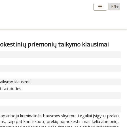
mokestinių priemonių taikymo klausimai
taikymo klausimai
d tax duties
psiriboja kriminalinės bausmės skyrimu. Legaliai įsigytų prekių
mas, taip pat konfiskuotų prekių apmokestinimas kelia abejonių,