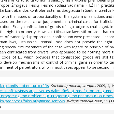
 atskirai ar kartu su taikomomis sankcijomis ir kitomis priemonėmi
 Europos Žmogaus Teisių Teismo (toliau vadinama – EŽTT) praktik
itai kontrabandos kontrolės sistema, daugiausia liečianti antraeilius
with the issues of proportionality of the system of sanctions and
based on the research of judgements in criminal cases for traffick
axation. Firstly confiscation of goods of legal origin is challenge
 the right to property. However Lithuanian laws still provide that co
es of evidently disproportional confiscation were presented. Secondl
ian laws, Lithuanian Criminal Code does not provide the right o
ering special circumstances of the case with regard to principle of 
 been confiscated from drivers, who appeared to be nothing more th
ms Code of EU which provides that confiscated goods are still ta
o develop mechanisms of control of criminal gains in order to tar
ishment of perpetrators who in most cases appear to be second – role
kaip konfiskuotino turto rūšis
.
Socialinių mokslų studijos
2009, 4, 1
s konfiskavimas ar jos vertes dalies išieškojimas iš proporcingumo
: proporcingumo problema (I). Proporcingumo principas ir Bausmės
ika padarytos žalos atlyginimo santykis
.
Jurisprudencija
2008, 11 (11
8