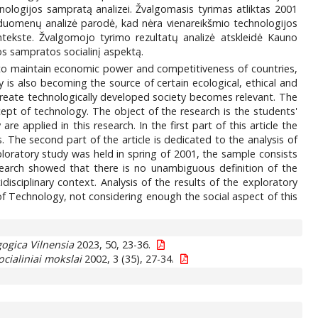
hnologijos sampratą analizei. Žvalgomasis tyrimas atliktas 2001
 duomenų analizė parodė, kad nėra vienareikšmio technologijos
ntekste. Žvalgomojo tyrimo rezultatų analizė atskleidė Kauno
os sampratos socialinį aspektą.
s to maintain economic power and competitiveness of countries,
y is also becoming the source of certain ecological, ethical and
d create technologically developed society becomes relevant. The
cept of technology. The object of the research is the students'
e applied in this research. In the first part of this article the
 The second part of the article is dedicated to the analysis of
oratory study was held in spring of 2001, the sample consists
search showed that there is no unambiguous definition of the
isciplinary context. Analysis of the results of the exploratory
of Technology, not considering enough the social aspect of this
ogica Vilnensia
2023, 50, 23-36.
ocialiniai mokslai
2002, 3 (35), 27-34.