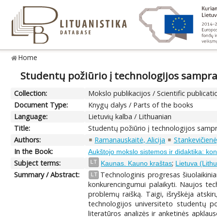
Home
Studentų požiūrio į technologijos sampra
Collection:
Mokslo publikacijos / Scientific publicati
Document Type:
Knygų dalys / Parts of the books
Language:
Lietuvių kalba / Lithuanian
Title:
Studentų požiūrio į technologijos sampr
Authors:
Ramanauskaitė, Alicija
Stankevičienė
In the Book:
Aukštojo mokslo sistemos ir didaktika: k
Subject terms:
;
LT
Kaunas. Kauno kraštas
Lietuva (Lith
Summary / Abstract:
Technologinis progresas šiuolaikini
LT
konkurencingumui palaikyti. Naujos tech
problemų raišką. Taigi, išryškėja atskir
technologijos universiteto studentų p
literatūros analizės ir anketinės apklau