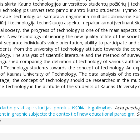
lis skirta Kauno technologijos universiteto studentų požiūrių į tec
echnologijos universiteto pirmo ir antro kurso studentai. Tyrimo
etape technologijos samprata nagrinėtina multidisciplininiame ko
ūrį į technologiją techniškuoju aspektu, nepakankamai įvertinant ši
rial society, the progress of technology is one of the main aspect
es. New technology influencing the new quality of life of the societ
 separate individual's value orientation, ability to participate an
tudents' from the university of technology attitude towards the con
gy. The analysis of scientific literature and the method of survey ar
inguished comparing the definition of technology of various authors.
 of Technology students towards the concept of technology. An expl
 of Kaunas University of Technology. The data analysis of the re
tage, the concept of technology should be researched in the multid
the technology in the attitude of the students of Kaunas University 
arbo praktiką ir studijas: poreikis, iššūkiai ir galimybės
.
Acta paedag
t in graphic subjects: the context of new educational paradigm
.
S
7