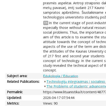
prasmės aspektai. Antroji straipsnio da
metų pavasarį, imtį sudarė 217 Kauno T
sampratos apibrėžimo. Šiuolaikiniame 
technologijos universiteto studentų poži
In the current stage of post-indust
EN
especially those without natural resourc
social problems. Thus, the importance of
aim of this article is to examine the s
attitude towards the concept of technolo
aspects of the use of the term are dist
the attitudes of the Kaunas University
of 217 first and second year students
concept of technology. In the current s
study revealed the technical aspect of 
concept.
Subject area:
Edukologija / Education
Related Publications:
Technologijų integravimas į socialinio d
The Problems of students' advancemen
Permalink:
https://www.lituanistika.lt/content/4877
Updated:
2026-04-17 07:54:44
Metrics:
Views: 90