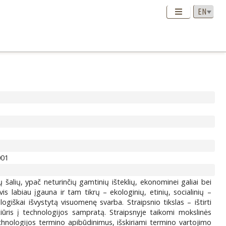
001
šalių, ypač neturinčių gamtinių išteklių, ekonominei galiai bei
 labiau įgauna ir tam tikrų – ekologinių, etinių, socialinių –
logiškai išvystytą visuomenę svarba. Straipsnio tikslas – ištirti
ūris į technologijos sampratą. Straipsnyje taikomi mokslinės
technologijos termino apibūdinimus, išskiriami termino vartojimo