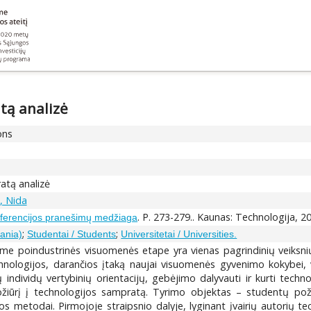
tą analizė
ons
atą analizė
, Nida
. P. 273-279.. Kaunas: Technologija, 2
onferencijos pranešimų medžiaga
;
;
uania)
Studentai / Students
Universitetai / Universities.
ame poindustrinės visuomenės etape yra vienas pagrindinių veiksnių 
nologijos, darančios įtaką naujai visuomenės gyvenimo kokybei, vis
ų individų vertybinių orientacijų, gebėjimo dalyvauti ir kurti techno
ožiūrį į technologijos sampratą. Tyrimo objektas – studentų poži
sos metodai. Pirmojoje straipsnio dalyje, lyginant įvairių autorių 