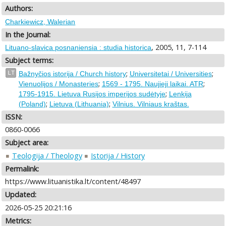
Authors:
Charkiewicz, Walerian
In the Journal:
, 2005, 11, 7-114
Lituano-slavica posnaniensia : studia historica
Subject terms:
;
;
LT
Bažnyčios istorija / Church history
Universitetai / Universities
;
;
Vienuolijos / Monasteries
1569 - 1795. Naujieji laikai. ATR
;
1795-1915. Lietuva Rusijos imperijos sudėtyje
Lenkija
;
;
(Poland)
Lietuva (Lithuania)
Vilnius. Vilniaus kraštas.
ISSN:
0860-0066
Subject area:
Teologija / Theology
Istorija / History
Permalink:
https://www.lituanistika.lt/content/48497
Updated:
2026-05-25 20:21:16
Metrics: