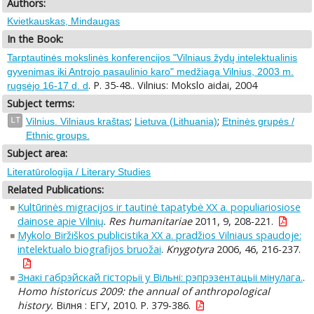
Authors:
Kvietkauskas, Mindaugas
In the Book:
Tarptautinės mokslinės konferencijos "Vilniaus žydų intelektualinis
gyvenimas iki Antrojo pasaulinio karo" medžiaga Vilnius, 2003 m.
. P. 35-48.. Vilnius: Mokslo aidai, 2004
rugsėjo 16-17 d. d
Subject terms:
;
;
LT
Vilnius. Vilniaus kraštas
Lietuva (Lithuania)
Etninės grupės /
Ethnic groups.
Subject area:
Literatūrologija / Literary Studies
Related Publications:
Kultūrinės migracijos ir tautinė tapatybė XX a. populiariosiose
dainose apie Vilnių
.
Res humanitariae
2011, 9, 208-221.
Mykolo Biržiškos publicistika XX a. pradžios Vilniaus spaudoje:
intelektualo biografijos bruožai
.
Knygotyra
2006, 46, 216-237.
Знакi габрэйскай гiсторьii у Вiльнi: рэпрэзентацьii мiнулага.
.
Homo historicus 2009: the annual of anthropological
history.
Вiлня : ЕГУ, 2010. P. 379-386.