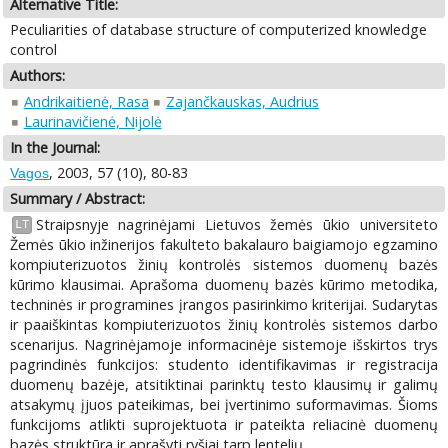
Alternative Title:
Peculiarities of database structure of computerized knowledge
control
Authors:
Andrikaitienė, Rasa
Zajančkauskas, Audrius
Laurinavičienė, Nijolė
In the Journal:
, 2003, 57 (10), 80-83
Vagos
Summary / Abstract:
Straipsnyje nagrinėjami Lietuvos žemės ūkio universiteto
LT
Žemės ūkio inžinerijos fakulteto bakalauro baigiamojo egzamino
kompiuterizuotos žinių kontrolės sistemos duomenų bazės
kūrimo klausimai. Aprašoma duomenų bazės kūrimo metodika,
techninės ir programines įrangos pasirinkimo kriterijai. Sudarytas
ir paaiškintas kompiuterizuotos žinių kontrolės sistemos darbo
scenarijus. Nagrinėjamoje informacinėje sistemoje išskirtos trys
pagrindinės funkcijos: studento identifikavimas ir registracija
duomenų bazėje, atsitiktinai parinktų testo klausimų ir galimų
atsakymų įjuos pateikimas, bei įvertinimo suformavimas. Šioms
funkcijoms atlikti suprojektuota ir pateikta reliacinė duomenų
bazės struktūra ir aprašyti ryšiai tarp lentelių.