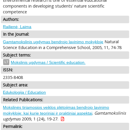
Environmental research is one of essential educational
components in developing students' nature scientific
competence
Authors:
Railienė, Laima
In the Journal:
Natural
Gamtamokslinis ugdymas bendrojo lavinimo mokykloje
Science Education in a Comprehensive School, 2005, 11, 74-78
Subject terms:
LT
Mokslinis ugdymas / Scientific education.
ISSN:
2335-8408
Subject area:
Edukologija / Education
Related Publications:
Mokslinės tiriamosios veiklos plėtojimas bendrojo lavinimo
.
Gamtamokslinis
mokykloje: kai kurie teoriniai ir praktiniai aspektai
ugdymas
2009, 1 (24), 19-27.
Permalink: