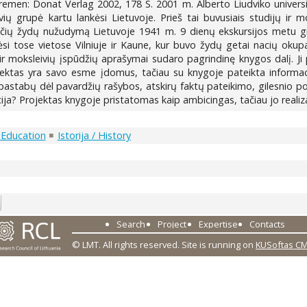
men: Donat Verlag 2002, 178 S. 2001 m. Alberto Liudviko universit
ų grupė kartu lankėsi Lietuvoje. Prieš tai buvusiais studijų ir m
ančių žydų nužudymą Lietuvoje 1941 m. 9 dienų ekskursijos metu grup
lankėsi tose vietose Vilniuje ir Kaune, kur buvo žydų getai nacių okup
r moksleivių įspūdžių aprašymai sudaro pagrindinę knygos dalį. Ji 
jektas yra savo esme įdomus, tačiau su knygoje pateikta informacija
 pastabų dėl pavardžių rašybos, atskirų faktų pateikimo, gilesnio p
likacija? Projektas knygoje pristatomas kaip ambicingas, tačiau jo rea
 Education
Istorija / History
8
Search
Project
Expertise
Contacts
© LMT. All rights reserved.
Site is running on
KUSoftas C