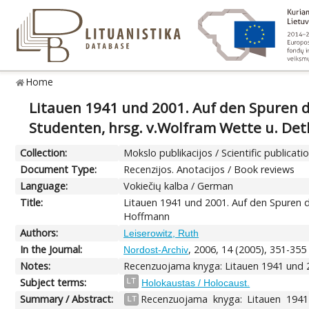
Home
Litauen 1941 und 2001. Auf den Spuren d
Studenten, hrsg. v.Wolfram Wette u. De
Collection:
Mokslo publikacijos / Scientific publicati
Document Type:
Recenzijos. Anotacijos / Book reviews
Language:
Vokiečių kalba / German
Title:
Litauen 1941 und 2001. Auf den Spuren d
Hoffmann
Authors:
Leiserowitz, Ruth
In the Journal:
, 2006, 14 (2005), 351-355
Nordost-Archiv
Notes:
Recenzuojama knyga: Litauen 1941 und 20
Subject terms:
LT
Holokaustas / Holocaust.
Summary / Abstract:
Recenzuojama knyga: Litauen 1941 
LT