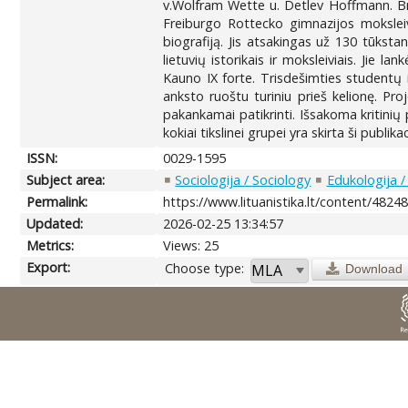
v.Wolfram Wette u. Detlev Hoffmann. Bre
Freiburgo Rottecko gimnazijos moksleivi
biografiją. Jis atsakingas už 130 tūkst
lietuvių istorikais ir moksleiviais. Jie 
Kauno IX forte. Trisdešimties studentų i
anksto ruoštu turiniu prieš kelionę. Pro
pakankamai patikrinti. Išsakoma kritinių
kokiai tikslinei grupei yra skirta ši pub
ISSN:
0029-1595
Subject area:
Sociologija / Sociology
Edukologija /
Permalink:
https://www.lituanistika.lt/content/4824
Updated:
2026-02-25 13:34:57
Metrics:
Views: 25
Export:
Choose type:
Download