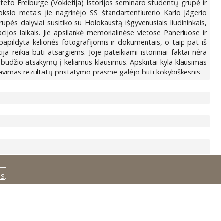
eto Freiburge (Vokietija) Istorijos seminaro studentų grupė ir
okslo metais jie nagrinėjo SS štandartenfiurerio Karlo Jägerio
ės dalyviai susitiko su Holokaustą išgyvenusiais liudininkais,
acijos laikais. Jie apsilankė memorialinėse vietose Paneriuose ir
papildyta kelionės fotografijomis ir dokumentais, o taip pat iš
 reikia būti atsargiems. Joje pateikiami istoriniai faktai nėra
obūdžio atsakymų į keliamus klausimus. Apskritai kyla klausimas
lizavimas rezultatų pristatymo prasme galėjo būti kokybiškesnis.
MS
.