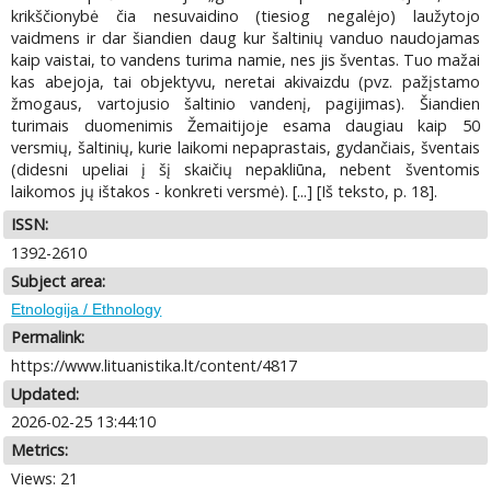
krikščionybė čia nesuvaidino (tiesiog negalėjo) laužytojo
vaidmens ir dar šiandien daug kur šaltinių vanduo naudojamas
kaip vaistai, to vandens turima namie, nes jis šventas. Tuo mažai
kas abejoja, tai objektyvu, neretai akivaizdu (pvz. pažįstamo
žmogaus, vartojusio šaltinio vandenį, pagijimas). Šiandien
turimais duomenimis Žemaitijoje esama daugiau kaip 50
versmių, šaltinių, kurie laikomi nepaprastais, gydančiais, šventais
(didesni upeliai į šį skaičių nepakliūna, nebent šventomis
laikomos jų ištakos - konkreti versmė). [...] [Iš teksto, p. 18].
ISSN:
1392-2610
Subject area:
Etnologija / Ethnology
Permalink:
https://www.lituanistika.lt/content/4817
Updated:
2026-02-25 13:44:10
Metrics:
Views: 21