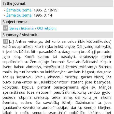
In the Journal:
Žemaičių žemė
, 1996, 2, 18-19
Žemaičių žemė
, 1996, 3, 14
Subject terms:
LT
Senieji tikėjimai / Old religion.
Summary / Abstract:
[...] Antras veiksnys, dėl kurio senosios (ikikrikščioniškosios)
LT
kultūros apraiškos kito ir nyko krikščionybė. Dėl įvairių aplinkybių
ir įvairiais būdais kito pasaulėžiūra, daug senų bruožų ji prarado,
įgijo kitų. Kodėl svarbu tai pasakyti, straipsnyje norint
supažindinti su Žemaitijoje žinomais šventais šaltiniais? Kaip ir
šventi kalnai, akmenys, medžiai ir iš žemės trykštantys šaltiniai
mažai ką turi bendro su krikščionybe. Amžiais bėgant, daugelio
senųjų šventovių (kalnų, akmenų, medžių) garsas blėso, jos
buvo sunaikintos ar „sukrikščionintos" statant jose bažnyčias,
koplyčias, kryžius, plintant pasakojimams apie šv. Marijos
apsireiškimus tose vietose ir pan. Šaltiniai, kurių vanduo gydo,
padeda, stiprina sveikatą, teikia laimę, dėl kurių jie laikomi
šventais, sudaro čia savotišką išimtį. Dažniausiai ta juos
gaubiančio šventumo aureolė susijusi dar su senojo tikėjimo
laikais ir pačiu senuoju „gamtinio" pobūdžio tikėjimu, bet