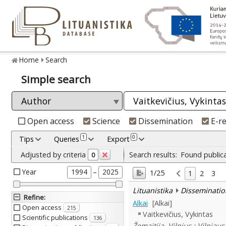
Home
Search
Simple search
Open access
Science
Dissemination
E-r
1
0
Tips
Queries
Export
Adjusted by criteria
Search results:
Found public
0
Year
–
1994
2025
1/25
1
2
3
Lituanistika
Disseminatio
Refine
:
Alkai
[Alkai]
Open access
215
Vaitkevičius, Vykintas
Scientific publications
136
Žemaitija. Vilnius : Vilniau