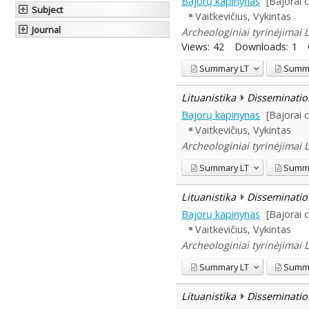
Bajorų kapinynas
[Bajorai 
Subject
Vaitkevičius, Vykintas
Journal
Archeologiniai tyrinėjimai 
Views:
42
Downloads:
1
Summary
LT
Summ
Lituanistika
Disseminatio
Bajorų kapinynas
[Bajorai 
Vaitkevičius, Vykintas
Archeologiniai tyrinėjimai 
Summary
LT
Summ
Lituanistika
Disseminatio
Bajorų kapinynas
[Bajorai 
Vaitkevičius, Vykintas
Archeologiniai tyrinėjimai 
Summary
LT
Summ
Lituanistika
Disseminatio