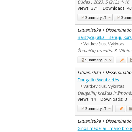
Būdas , 2023, 5 (212), 1-16
Views:
371
Downloads:
43
Summary
LT
Summ
Lituanistika
Disseminatio
Barstyčių alkai - senųjų kur
Vaitkevičius, Vykintas
Žemaičių praeitis. 3. Vilniu
Summary
EN
Lituanistika
Disseminatio
Daugailių šventvietės
Vaitkevičius, Vykintas
Daugailių kraštas ir žmonės
Views:
14
Downloads:
3
Summary
LT
Lituanistika
Disseminatio
Girios medeliai - mano brolel