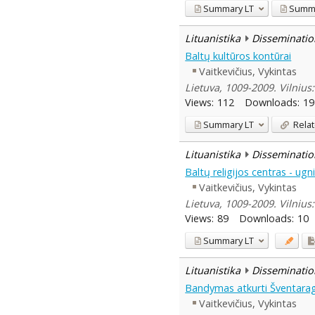
Summary
LT
Summ
Lituanistika
Disseminatio
Baltų kultūros kontūrai
Vaitkevičius, Vykintas
Lietuva, 1009-2009. Vilnius:
Views:
112
Downloads:
19
Summary
LT
Relat
Lituanistika
Disseminatio
Baltų religijos centras - ugn
Vaitkevičius, Vykintas
Lietuva, 1009-2009. Vilnius:
Views:
89
Downloads:
10
Summary
LT
Lituanistika
Disseminatio
Bandymas atkurti Šventarag
Vaitkevičius, Vykintas