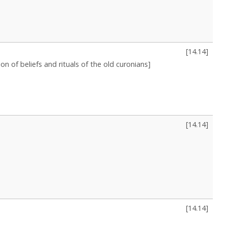
[
14.14
]
tion of beliefs and rituals of the old curonians]
[
14.14
]
[
14.14
]