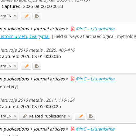
Captured:
2026-08-06 00:00:33
ary
EN
n publications
Journal articles
©InC – Lituanistika
 istorinių vietų žvalgymai
[Field surveys at archaeological, mythologi
Lietuvoje 2019 metais , 2020, 406-416
Captured:
2026-08-01 00:00:36
ary
EN
n publications
Journal articles
©InC – Lituanistika
cemetery]
Lietuvoje 2010 metais , 2011, 116-124
Captured:
2026-08-05 00:00:25
ary
EN
Related Publications
n publications
Journal articles
©InC – Lituanistika