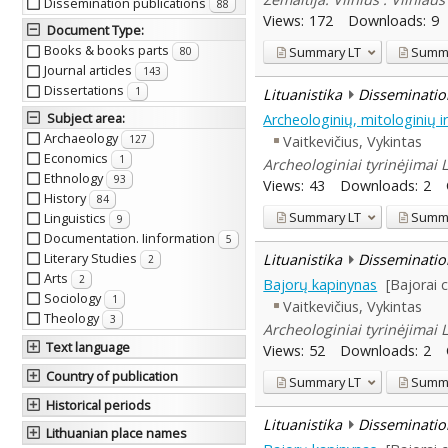
Dissemination publications
88
Views:
172
Downloads:
9
Document Type
:
Books & books parts
Summary
LT
Summ
80
Journal articles
143
Dissertations
1
Lituanistika
Disseminatio
Subject area
:
Archeologinių, mitologinių ir
Archaeology
Vaitkevičius, Vykintas
127
Economics
1
Archeologiniai tyrinėjimai 
Ethnology
93
Views:
43
Downloads:
2
History
84
Summary
LT
Summ
Linguistics
9
Documentation. Iinformation
5
Literary Studies
Lituanistika
Disseminatio
2
Arts
2
Bajorų kapinynas
[Bajorai 
Sociology
1
Vaitkevičius, Vykintas
Theology
3
Archeologiniai tyrinėjimai 
Text language
Views:
52
Downloads:
2
Country of publication
Summary
LT
Summ
Historical periods
Lituanistika
Disseminatio
Lithuanian place names