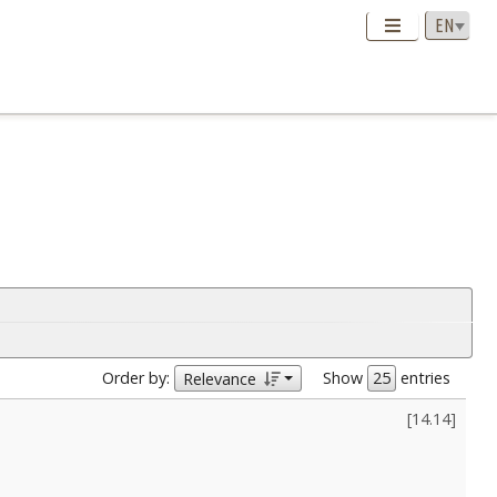
Order by:
Show
entries
Relevance
[
14.14
]