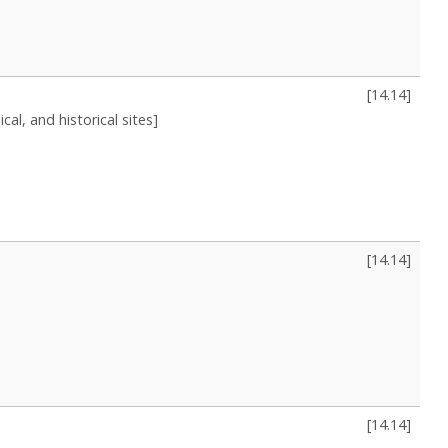
[
14.14
]
cal, and historical sites]
[
14.14
]
[
14.14
]