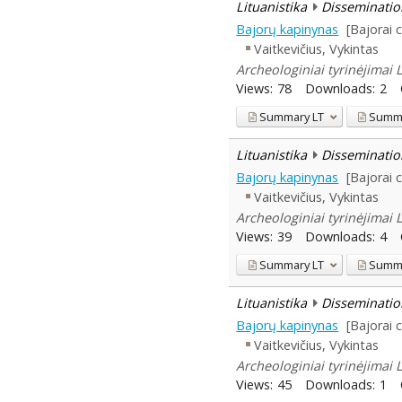
Lituanistika
Disseminatio
Bajorų kapinynas
[Bajorai 
Vaitkevičius, Vykintas
Archeologiniai tyrinėjimai 
Views:
78
Downloads:
2
Summary
LT
Summ
Lituanistika
Disseminatio
Bajorų kapinynas
[Bajorai 
Vaitkevičius, Vykintas
Archeologiniai tyrinėjimai 
Views:
39
Downloads:
4
Summary
LT
Summ
Lituanistika
Disseminatio
Bajorų kapinynas
[Bajorai 
Vaitkevičius, Vykintas
Archeologiniai tyrinėjimai 
Views:
45
Downloads:
1