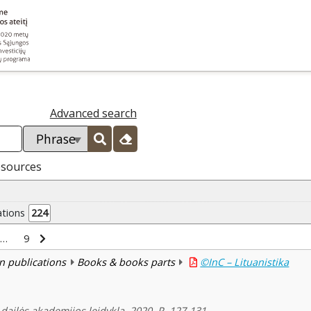
Advanced search
esources
ations
224
…
9
n publications
Books & books parts
©InC – Lituanistika
s dailės akademijos leidykla, 2020, P. 127-131