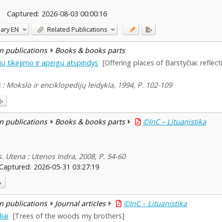
Captured:
2026-08-03 00:00:16
ary
EN
Related Publications
n publications
Books & books parts
šių tikėjimo ir apeigų atspindys
[Offering places of Barstyčiai: reflec
s : Mokslo ir enciklopedijų leidykla, 1994, P. 102-109
n publications
Books & books parts
©InC – Lituanistika
. Utena : Utenos Indra, 2008, P. 54-60
Captured:
2026-05-31 03:27:19
n publications
Journal articles
©InC – Lituanistika
iai
[Trees of the woods my brothers]