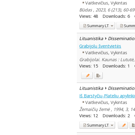
Vaitkevičius, Vykintas
Būdas , 2023, 6 (213), 60-69
Views:
48
Downloads:
6
Summary
LT
Summ
Lituanistika
Disseminatio
Grabijolų šventvietės
Vaitkevičius, Vykintas
Grabijolai. Kaunas : Lututė,
Views:
15
Downloads:
1
Lituanistika
Disseminatio
Iš Barstyčių-Platelių apylin
Vaitkevičius, Vykintas
Žemaičių žemė , 1994, 3, 1
Views:
12
Downloads:
2
Summary
LT