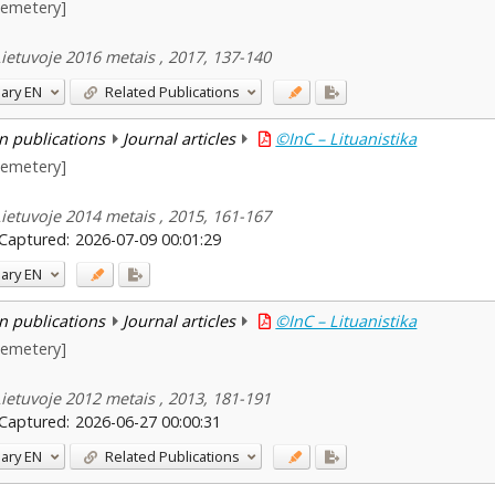
cemetery]
Lietuvoje 2016 metais , 2017, 137-140
ary
EN
Related Publications
n publications
Journal articles
©InC – Lituanistika
cemetery]
Lietuvoje 2014 metais , 2015, 161-167
Captured:
2026-07-09 00:01:29
ary
EN
n publications
Journal articles
©InC – Lituanistika
cemetery]
Lietuvoje 2012 metais , 2013, 181-191
Captured:
2026-06-27 00:00:31
ary
EN
Related Publications