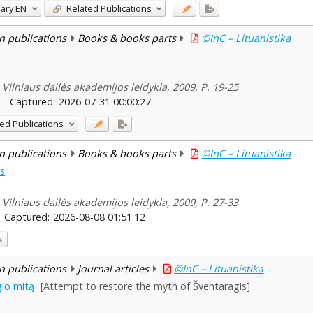
ary
EN
Related Publications
n publications
Books & books parts
©InC – Lituanistika
 Vilniaus dailės akademijos leidykla, 2009, P. 19-25
Captured:
2026-07-31 00:00:27
ed Publications
n publications
Books & books parts
©InC – Lituanistika
is
 Vilniaus dailės akademijos leidykla, 2009, P. 27-33
Captured:
2026-08-08 01:51:12
n publications
Journal articles
©InC – Lituanistika
io mitą
[Attempt to restore the myth of Šventaragis]