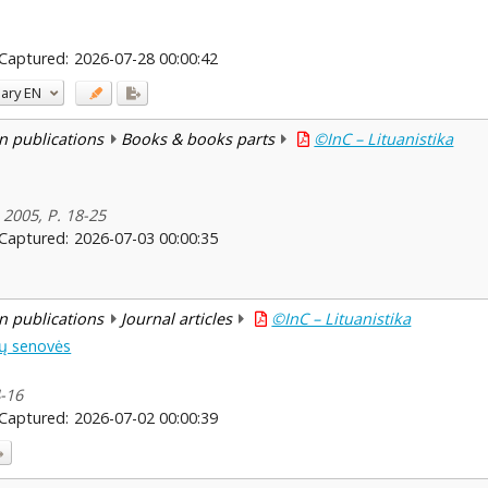
Captured:
2026-07-28 00:00:42
ary
EN
n publications
Books & books parts
©InC – Lituanistika
 2005, P. 18-25
Captured:
2026-07-03 00:00:35
n publications
Journal articles
©InC – Lituanistika
kių senovės
4-16
Captured:
2026-07-02 00:00:39