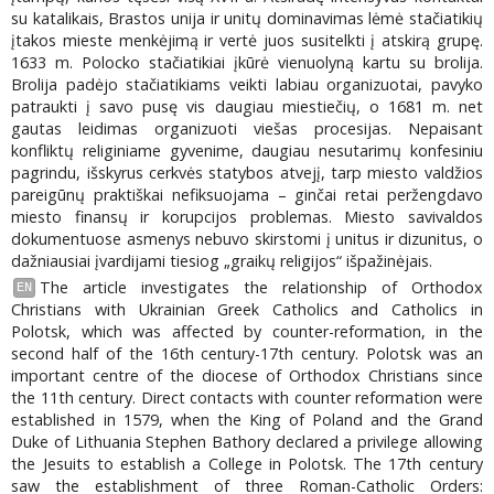
su katalikais, Brastos unija ir unitų dominavimas lėmė stačiatikių
įtakos mieste menkėjimą ir vertė juos susitelkti į atskirą grupę.
1633 m. Polocko stačiatikiai įkūrė vienuolyną kartu su brolija.
Brolija padėjo stačiatikiams veikti labiau organizuotai, pavyko
patraukti į savo pusę vis daugiau miestiečių, o 1681 m. net
gautas leidimas organizuoti viešas procesijas. Nepaisant
konfliktų religiniame gyvenime, daugiau nesutarimų konfesiniu
pagrindu, išskyrus cerkvės statybos atvejį, tarp miesto valdžios
pareigūnų praktiškai nefiksuojama – ginčai retai peržengdavo
miesto finansų ir korupcijos problemas. Miesto savivaldos
dokumentuose asmenys nebuvo skirstomi į unitus ir dizunitus, o
dažniausiai įvardijami tiesiog „graikų religijos“ išpažinėjais.
The article investigates the relationship of Orthodox
EN
Christians with Ukrainian Greek Catholics and Catholics in
Polotsk, which was affected by counter-reformation, in the
second half of the 16th century-17th century. Polotsk was an
important centre of the diocese of Orthodox Christians since
the 11th century. Direct contacts with counter reformation were
established in 1579, when the King of Poland and the Grand
Duke of Lithuania Stephen Bathory declared a privilege allowing
the Jesuits to establish a College in Polotsk. The 17th century
saw the establishment of three Roman-Catholic Orders: