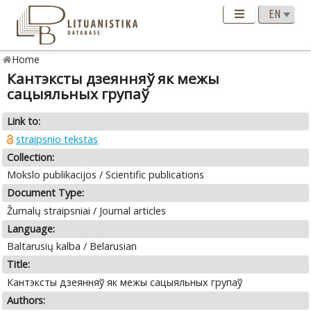
Home
Кантэксты дзеянняў як межы
сацыяльных групаў
Link to:
straipsnio tekstas
Collection:
Mokslo publikacijos / Scientific publications
Document Type:
Žurnalų straipsniai / Journal articles
Language:
Baltarusių kalba / Belarusian
Title:
Кантэксты дзеянняў як межы сацыяльных групаў
Authors: