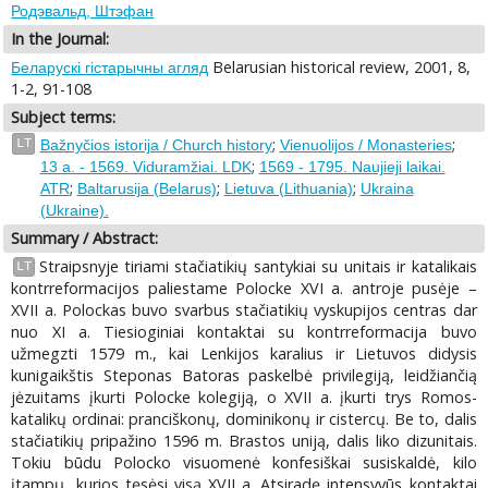
Родэвальд, Штэфан
In the Journal:
Belarusian historical review, 2001, 8,
Беларускі гістарычны агляд
1-2, 91-108
Subject terms:
;
;
LT
Bažnyčios istorija / Church history
Vienuolijos / Monasteries
;
13 a. - 1569. Viduramžiai. LDK
1569 - 1795. Naujieji laikai.
;
;
;
ATR
Baltarusija (Belarus)
Lietuva (Lithuania)
Ukraina
(Ukraine).
Summary / Abstract:
Straipsnyje tiriami stačiatikių santykiai su unitais ir katalikais
LT
kontrreformacijos paliestame Polocke XVI a. antroje pusėje –
XVII a. Polockas buvo svarbus stačiatikių vyskupijos centras dar
nuo XI a. Tiesioginiai kontaktai su kontrreformacija buvo
užmegzti 1579 m., kai Lenkijos karalius ir Lietuvos didysis
kunigaikštis Steponas Batoras paskelbė privilegiją, leidžiančią
jėzuitams įkurti Polocke kolegiją, o XVII a. įkurti trys Romos-
katalikų ordinai: pranciškonų, dominikonų ir cistercų. Be to, dalis
stačiatikių pripažino 1596 m. Brastos uniją, dalis liko dizunitais.
Tokiu būdu Polocko visuomenė konfesiškai susiskaldė, kilo
įtampų, kurios tęsėsi visą XVII a. Atsiradę intensyvūs kontaktai