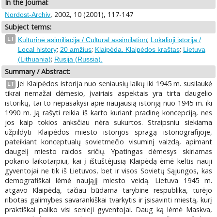
In the Journal:
, 2002, 10 (2001), 117-147
Nordost-Archiv
Subject terms:
;
LT
Kultūrinė asimiliacija / Cultural assimilation
Lokalioji istorija /
;
;
;
Local history
20 amžius
Klaipėda. Klaipėdos kraštas
Lietuva
;
(Lithuania)
Rusija (Russia).
Summary / Abstract:
Jei Klaipėdos istorija nuo seniausių laikų iki 1945 m. susilaukė
LT
tikrai nemažai dėmesio, įvairiais aspektais yra tirta daugelio
istorikų, tai to nepasakysi apie naujausią istoriją nuo 1945 m. iki
1990 m. Ją rašyti reikia iš karto kuriant pradinę koncepciją, nes
jos kaip tokios anksčiau nėra sukurtos. Straipsniu siekiama
užpildyti Klaipėdos miesto istorijos spragą istoriografijoje,
pateikiant konceptualų sovietmečio visuminį vaizdą, apimant
daugelį miesto raidos sričių. Ypatingas dėmesys skiriamas
pokario laikotarpiui, kai į ištuštėjusią Klaipėdą ėmė keltis nauji
gyventojai ne tik iš Lietuvos, bet ir visos Sovietų Sąjungos, kas
demografiškai lėmė naująjį miesto veidą. Lietuva 1945 m.
atgavo Klaipėdą, tačiau būdama tarybine respublika, turėjo
ribotas galimybes savarankiškai tvarkytis ir įsisavinti miestą, kurį
praktiškai paliko visi senieji gyventojai. Daug ką lėmė Maskva,