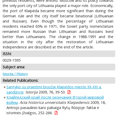
previous residents, were limited. Moscow and its policy towards
the only port-city of Lithuania played a major role. Economically,
the port of Klaipėda became more significant than during the
German rule and the city itself became binational (Lithuanian
and Russian). Even though the percentage of Lithuanian
residents reached 65% in 1971, the Soviet party nomenclature
remained more Russian than Lithuanian and Russians lived
better than Lithuanians. The change in 1988-1991 and the
situation in the city after the restoration of Lithuanian
Independence are described at the end of the article.
ISSN:
0029-1595
Subject area:
Istorija / History
Related Publications:
Santykio su praeitimi bruožai Klaipėdos mieste XX-XXI a.
sandūroje
.
Istorija
2009, 76, 39-53.
Клайпедский край после окончания Второй мировой
войны
.
Acta historica universitatis Klaipedensis
2009, 18,
Antrojo pasaulinio karo pabaiga Rytų Rūsijoje: faktai ir
istorinės įžvalgos, 252-266.