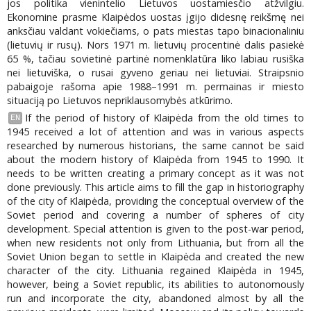
jos politika vienintelio Lietuvos uostamiesčio atžvilgiu.
Ekonomine prasme Klaipėdos uostas įgijo didesnę reikšmę nei
anksčiau valdant vokiečiams, o pats miestas tapo binacionaliniu
(lietuvių ir rusų). Nors 1971 m. lietuvių procentinė dalis pasiekė
65 %, tačiau sovietinė partinė nomenklatūra liko labiau rusiška
nei lietuviška, o rusai gyveno geriau nei lietuviai. Straipsnio
pabaigoje rašoma apie 1988–1991 m. permainas ir miesto
situaciją po Lietuvos nepriklausomybės atkūrimo.
If the period of history of Klaipėda from the old times to
EN
1945 received a lot of attention and was in various aspects
researched by numerous historians, the same cannot be said
about the modern history of Klaipėda from 1945 to 1990. It
needs to be written creating a primary concept as it was not
done previously. This article aims to fill the gap in historiography
of the city of Klaipėda, providing the conceptual overview of the
Soviet period and covering a number of spheres of city
development. Special attention is given to the post-war period,
when new residents not only from Lithuania, but from all the
Soviet Union began to settle in Klaipėda and created the new
character of the city. Lithuania regained Klaipėda in 1945,
however, being a Soviet republic, its abilities to autonomously
run and incorporate the city, abandoned almost by all the