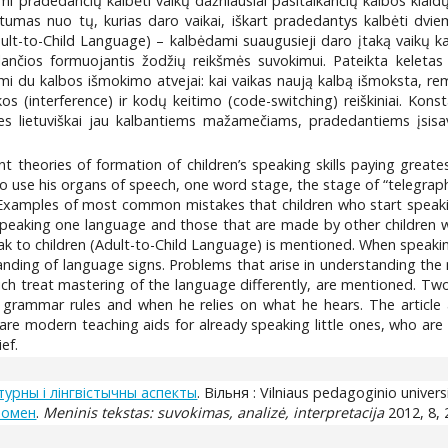
kiami pradedančių kalbėti vaikų dažniausiai pasitaikančių kalbos klai
rtumas nuo tų, kurias daro vaikai, iškart pradedantys kalbėti dvie
Adult-to-Child Language) – kalbėdami suaugusieji daro įtaką vaikų k
nčios formuojantis žodžių reikšmės suvokimui. Pateikta keletas g
mi du kalbos išmokimo atvejai: kai vaikas naują kalbą išmoksta, remd
eikos (interference) ir kodų keitimo (code-switching) reiškiniai. Ko
s lietuviškai jau kalbantiems mažamečiams, pradedantiems įsisav
ent theories of formation of children’s speaking skills paying great
 to use his organs of speech, one word stage, the stage of “telegrap
. Examples of most common mistakes that children who start speak
peaking one language and those that are made by other children wh
k to children (Adult-to-Child Language) is mentioned. When speaking
tanding of language signs. Problems that arise in understanding the 
hich treat mastering of the language differently, are mentioned. Two
grammar rules and when he relies on what he hears. The article a
re modern teaching aids for already speaking little ones, who are 
ef.
турны i лiнгвiстычны аспекты
. Вiльня : Vilniaus pedagoginio univers
еномен
.
Meninis tekstas: suvokimas, analizė, interpretacija
2012, 8, 