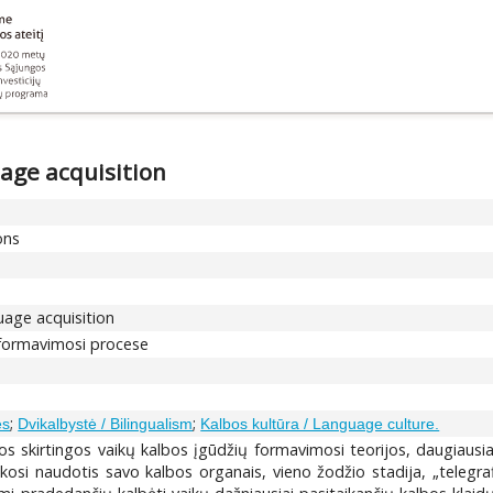
uage acquisition
ons
guage acquisition
 formavimosi procese
;
;
es
Dvikalbystė / Bilingualism
Kalbos kultūra / Language culture.
os skirtingos vaikų kalbos įgūdžių formavimosi teorijos, daugiausi
okosi naudotis savo kalbos organais, vieno žodžio stadija, „telegrafi