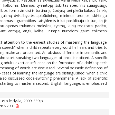
dų pavyzdžiai. Pastebimas akivaizdus viena kalba kalbančių vaikų
m kalbomis. Minimas tyrinėtojų išskirtas specifinis suaugusiųjų
albos formavimuisi ir turtina jų žodyną bei plečia kalbos ženklų
alimų dvikalbystės apibūdinimų; minimos teorijos, skirtingai
amasis gramatikos taisyklėmis ir kai pasikliauja tik tuo, ką jis
nstatuojamas trūkumas mokslinių tyrimų, kurių rezultatai padėtų
inti antrąją, anglų kalbą. Trumpai nurodomi galimi tolimesni
est attention to the earliest studies of mastering the language.
h speech” when a child repeats every word he hears and tries to
ing make are presented. An obvious difference in semantic and
o start speaking two languages at once is noticed. A specific
 adults exert an influence on the formation of a child’s speech
meaning of words are discussed. Several possible definitions of
 cases of learning the language are distinguished: when a child
lso discussed code-switching phenomena. A lack of scientific
starting to master a second, English, language, is emphasised.
iteto leidykla, 2009. 339 p.
282-290.