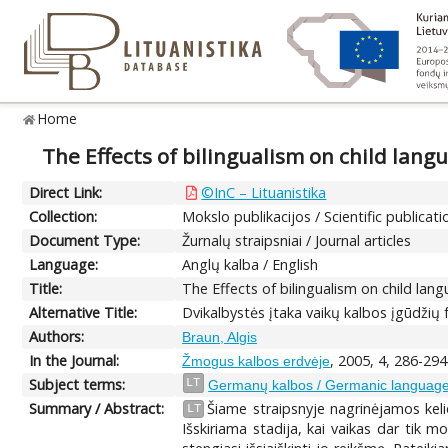
Home
The Effects of bilingualism on child lang
Direct Link:
©InC – Lituanistika
Collection:
Mokslo publikacijos / Scientific publicati
Document Type:
Žurnalų straipsniai / Journal articles
Language:
Anglų kalba / English
Title:
The Effects of bilingualism on child lan
Alternative Title:
Dvikalbystės įtaka vaikų kalbos įgūdžių
Authors:
Braun, Algis
In the Journal:
, 2005, 4, 286-294
Žmogus kalbos erdvėje
Subject terms:
LT
Germanų kalbos / Germanic languag
Summary / Abstract:
Šiame straipsnyje nagrinėjamos keli
LT
Išskiriama stadija, kai vaikas dar tik m