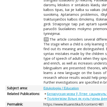
stengiasi išsiaiškinti jo reikšmę. Patei
daromų leksikos ir sintaksės klaidų ski
kalbos tipas, kai jie kalba su vaikais (
suvokimą. Aptariamos problemos, iškyla
traktuojančios kalbos išmokimą. Išskiria
girdi. Straipsnyje taip pat aptarti sąv
paruošti šiuolaikines mokymo priemone
tyrinėjimai.
The article considers several differ
EN
The stage when a child is only learning
find out its meaning are distinguished
syntax mistakes made by the children s
type of speech of adults when they spea
and enrich, as well as increases unders
bilingualism are presented: theories, w
learns a new language on the basis of 
research whose results would help prepa
Further investigations are specified in bri
Subject area:
Edukologija / Education
Related Publications:
Беларуская мова ў Лiтве: сацыякуль
Полілінгвізм Вільні як культурны ф
Permalink:
https://www.lituanistika.lt/content/481