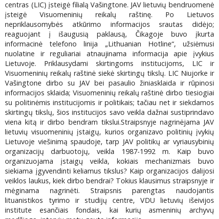
centras (LIC) įsteigė filialą Vašingtone. JAV lietuvių bendruomenė
įsteigė Visuomeninių reikalų raštinę. Po Lietuvos
nepriklausomybės atkūrimo informacijos srautas didėjo;
reaguojant į išaugusią paklausą, Čikagoje buvo įkurta
informacinė telefono linija „Lithuanian Hotline“, užsiėmusi
nuolatine ir reguliariai atnaujinama informacija apie įvykius
Lietuvoje. Priklausydami skirtingoms institucijoms, LIC ir
Visuomeninių reikalų raštinė siekė skirtingų tikslų. LIC Niujorke ir
Vašingtone dirbo su JAV bei pasaulio žiniasklaida ir rūpinosi
informacijos sklaida; Visuomeninių reikalų raštinė dirbo tiesiogiai
su politinėmis institucijomis ir politikais; tačiau net ir siekdamos
skirtingų tikslų, šios institucijos savo veikla dažnai sustiprindavo
viena kitą ir dirbo bendram tikslui.Straipsnyje nagrinėjama JAV
lietuvių visuomeninių įstaigų, kurios organizavo politinių įvykių
Lietuvoje viešinimą spaudoje, tarp JAV politikų ar vyriausybinių
organizacijų darbuotojų, veikla 1987-1992 m. Kaip buvo
organizuojama įstaigų veikla, kokiais mechanizmais buvo
siekiama įgyvendinti keliamus tikslus? Kaip organizacijos dalijosi
veiklos laukus, kiek dirbo bendrai? Tokius klausimus straipsnyje ir
mėginama nagrinėti. Straipsnis parengtas naudojantis
lituanistikos tyrimo ir studijų centre, VDU lietuvių išeivijos
institute esančiais fondais, kai kurių asmeninių archyvų