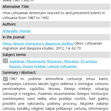
veikla 1987-1992 m
Alternative Title:
How Lithuanian-Americans reacted to and presented events in
Lithuania from 1987 to 1992
Authors:
Antanaitis, Arūnas
In the Journal:
Oikos: Lithuanian
Oikos: lietuvių migracijos ir diasporos studijos
migration and diaspora studies, 2012, 14, 62-73
Subject terms:
;
;
;
LT
Judėjimai / Movements
Migracija / Migration
20 amžius
;
Kaunas. Kauno kraštas
Lietuva (Lithuania).
Summary / Abstract:
1987 m. politinei atmosferai Lietuvoje ėmus kaisti,
LT
suaktyvėjus Lietuvos laisvės lygos veikimui ir įsisteigus Lietuvos
persitvarkymo sąjūdžiui, lietuvių išeivija stebėjo situaciją
Lietuvoje ir reagavo. Pavienės visuomeninės išeivijos institucijos
suintensyvino savo veiklą arba pradėjo ruoštis, kad galėtų
prisidėti prie vykstančių politinių procesų. Niujorke įsikūręs
Lietuvių katalikų religinei šalpai priklausęs Lietuvių informacijos