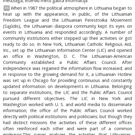
medžiaga, interviu metu gauta informacija.
When in 1987 the political atmosphere in Lithuania began to
EN
heat up with the appearance, in public, of the Lithuanian
Freedom League and the Lithuanian Perestroika Movement
(Sąjūdis), the Lithuanian diaspora community kept its eyes on
events in Lithuania and responded accordingly. A number of
community institutions either stepped up their activities or got
ready to do so. In New York, Lithuanian Catholic Religious Aid,
Inc., set up the Lithuanian Information Center (LIC) and opened
an office in Washington, D. C. The Lithuanian-American
Community established a Public Affairs Council. After
independence was regained the information flow increased; and
in response to the growing demand for it, a Lithuanian Hotline
was set up in Chicago for providing continuous and constantly
updated information on developments in Lithuania. Belonging
to separate institutions, the LIC and the Public Affairs Council
pursued different objectives. The LIC in New York and
Washington worked with U. S. and world media to disseminate
information; the office of the Public Affairs Council worked
directly with political institutions and politicians; but though they
had distinct missions the activities of these different offices
often reinforced each other and were part of a common
endeavor.This paper analyzes the activities that Lithuanian-