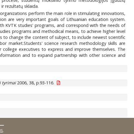
jų procese, studentų mokslinio tyrimo metodologijos įgūdžių
r rezultatų sklaida.
organizations perform the main role in stimulating innovations,
ion are very important goals of Lithuanian education system.
with KVTK studies' programs, and correspond with the needs of
tudies programs and methodical means, to achieve higher level
ws to change the content of subject, to include newest scientific
bor market.Students' science research methodology skills are
or college executives to express and improve themselves. The
 information and to expand partnership with other science and
 tyrimai
2006, 38, p.93-116.
MS
.