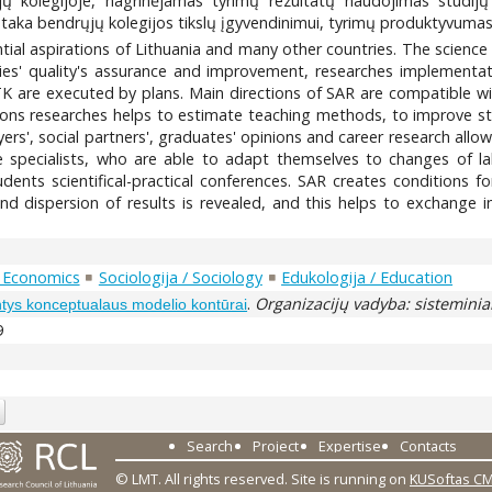
ijų kolegijoje, nagrinėjamas tyrimų rezultatų naudojimas studi
taka bendrųjų kolegijos tikslų įgyvendinimui, tyrimų produktyvumas i
al aspirations of Lithuania and many other countries. The science 
ies' quality's assurance and improvement, researches implementat
TK are executed by plans. Main directions of SAR are compatible 
ions researches helps to estimate teaching methods, to improve s
yers', social partners', graduates' opinions and career research allo
e specialists, who are able to adapt themselves to changes of la
nts scientifical-practical conferences. SAR creates conditions f
and dispersion of results is revealed, and this helps to exchange
 Economics
Sociologija / Sociology
Edukologija / Education
.
Organizacijų vadyba: sisteminiai
tys konceptualaus modelio kontūrai
9
Search
Project
Expertise
Contacts
© LMT. All rights reserved.
Site is running on
KUSoftas C