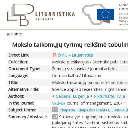
Home
Mokslo taikomųjų tyrimų reikšmė tobuli
Direct Link:
©InC – Lituanistika
Collection:
Mokslo publikacijos / Scientific publicati
Document Type:
Žurnalų straipsniai / Journal articles
Language:
Lietuvių kalba / Lithuanian
Title:
Mokslo taikomųjų tyrimų reikšmė tobul
Alternative Title:
Science applied researches' significance
Authors:
Gečienė, Eugenija
Pikturnaitė, Ilvija
In the Journal:
Journal of management, 2007, 1 
Vadyba
Subject terms:
;
LT
Klaipėda. Klaipėdos kraštas
Lietuva (
Summary / Abstract:
Straipsnyje nagrinėjama mokslo ta
LT
įtakojamą šalies švietimo sistemos kai