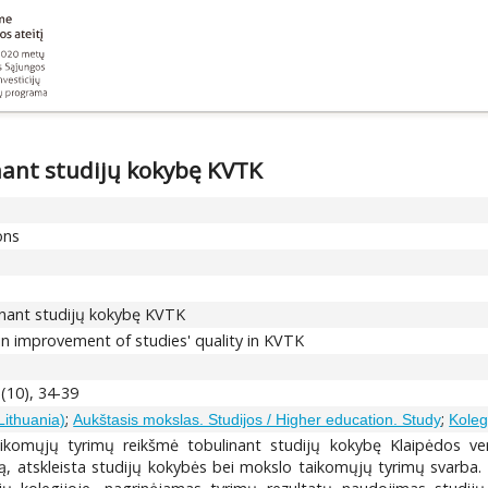
nant studijų kokybę KVTK
ons
inant studijų kokybę KVTK
 in improvement of studies' quality in KVTK
(10), 34-39
;
;
Lithuania)
Aukštasis mokslas. Studijos / Higher education. Study
Koleg
ikomųjų tyrimų reikšmė tobulinant studijų kokybę Klaipėdos versl
tą, atskleista studijų kokybės bei mokslo taikomųjų tyrimų svarba.