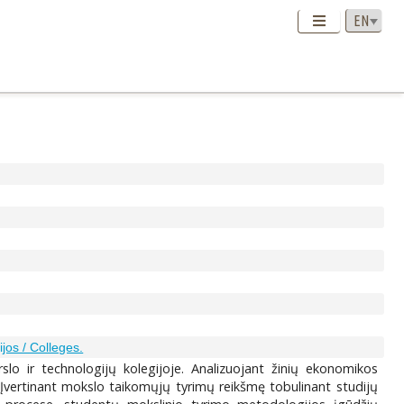
ijos / Colleges.
o ir technologijų kolegijoje. Analizuojant žinių ekonomikos
 Įvertinant mokslo taikomųjų tyrimų reikšmę tobulinant studijų