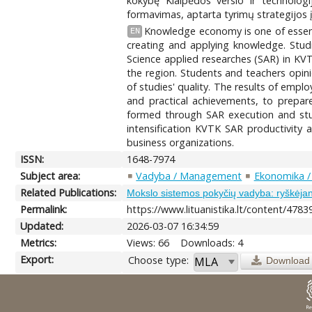
kokybę Klaipėdos verslo ir technolog
formavimas, aptarta tyrimų strategijos į
Knowledge economy is one of essenti
EN
creating and applying knowledge. Stud
Science applied researches (SAR) in KV
the region. Students and teachers opin
of studies' quality. The results of emplo
and practical achievements, to prepar
formed through SAR execution and stude
intensification KVTK SAR productivity 
business organizations.
ISSN:
1648-7974
Subject area:
Vadyba / Management
Ekonomika /
Related Publications:
Mokslo sistemos pokyčių vadyba: ryškėjan
Permalink:
https://www.lituanistika.lt/content/4783
Updated:
2026-03-07 16:34:59
Metrics:
Views: 66
Downloads: 4
Export:
Choose type:
Download