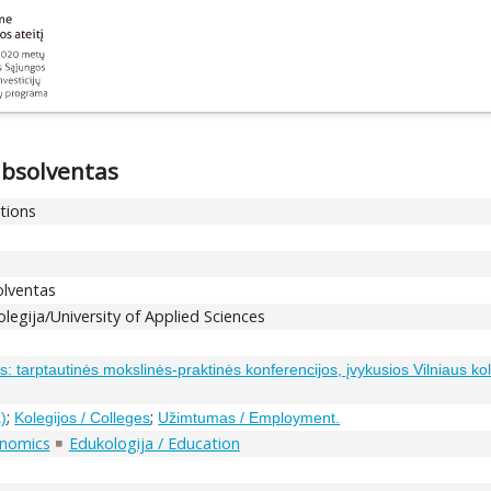
absolventas
ations
olventas
legija/University of Applied Sciences
s: tarptautinės mokslinės-praktinės konferencijos, įvykusios Vilniaus 
;
;
a)
Kolegijos / Colleges
Užimtumas / Employment.
onomics
Edukologija / Education