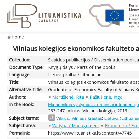
Home
Vilniaus kolegijos ekonomikos fakulteto 
Collection:
Sklaidos publikacijos / Dissemination public
Document Type:
Knygų dalys / Parts of the books
Language:
Lietuvių kalba / Lithuanian
Title:
Vilniaus kolegijos ekonomikos fakulteto abs
Alternative Title:
Graduate of Economics Faculty of Vilniaus Ko
Authors:
Martišienė, Rita
Pašiušienė, Inga
In the Book:
Ekonomikos vystymasis: procesai ir tendencijo
233-247.. Vilnius: Vilniaus kolegija, 2013
Subject terms:
;
LT
Vilnius. Vilniaus kraštas
Lietuva (Lithuani
Subject area:
Vadyba / Management
Ekonomika / Ec
Permalink:
https://www.lituanistika.lt/content/47745