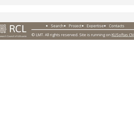
Search
Project
Expertise
Contacts
© LMT. All rights reserved.
Site is running on
KUSoftas C