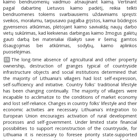
kaimo bendruomenių vaidmuo atnaujinant kaimą. Vertinant
pagal dabartinę Lietuvos kaimo padėtį, reikia telkti
bendruomenes tokiems svarbiausiems uždaviniams spręsti:
sveikos, moralumu, tarpusavio pagalba grįstos, kaimui būdingos
gyvensenos atkūrimas, plėtojant kaimo savivaldą; naujų darbo
vietų sukūrimas, kad kiekvienas darbingas kaimo žmogus galėtų
gauti darbą bei materialiai išlaikyti save ir šeimą; gamtos
išsaugojimas bei atkūrimas, sodybų, kaimo aplinkos
puoselėjimas.
The long-time absence of agricultural and other property
EN
ownership, destruction of granges typical of countryside
infrastructure objects and social institutions determined that
the majority of Lithuania's villagers had lost self-expression,
self-sufficiency and initiative. Country folks' traditional lifestyle
has been changing continually. The majority of villagers were
incapable to acclimatize to the conditions of market economy
and lost self-reliance. Changes in country folks' lifestyle and their
economic activities are necessary. Lithuania's integration to
European Union encourages activation of rural development
processes and self-government. Under limited state financial
possibilities to support reconstruction of the countryside, for
Lithuania it is necessary to foresee priority state-supported