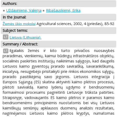
Authors:
Uždavinienė, Valerija
Ribašauskienė, Erika
In the Journal:
Agricultural sciences, 2002, 4 (priedas), 85-92
Žemės ūkio mokslai
Subject terms:
LT
Lietuva (Lithuania).
Summary / Abstract:
Ilgalaikis žemės ir kito turto privačios nuosavybės
LT
praradimas, vienkiemių, kaimui būdingų infrastruktūros objektų,
socialinės paskirties institucijų naikinimas sąlygojo, kad daugelis
Lietuvos kaimo gyventojų prarado saviraišką, savarankiškumą,
iniciatyvą, nesugebėjo prisitaikyti prie rinkos ekonomikos sąlygų,
prarado pasitikėjimą savo jėgomis. Lietuvos integracija į
Europos Sąjungą (ES) skatina aktyvinti kaimo plėtros procesus,
plėtoti savivaldą. Kaimo lyderių ugdymo ir bendruomenių
formavimosi procesams pagreitinti Lietuvoje trūksta patirties.
Straipsnyje, vadovaujantis ES kaimo plėtros ir paramos kaimo
bendruomenėms principinėmis nuostatomis bei visų Lietuvos
kaimiškųjų seniūnijų apklausos duomenų analizės rezultatais,
nagrinėjamos Lietuvos kaimo plėtros kryptys, numatomas