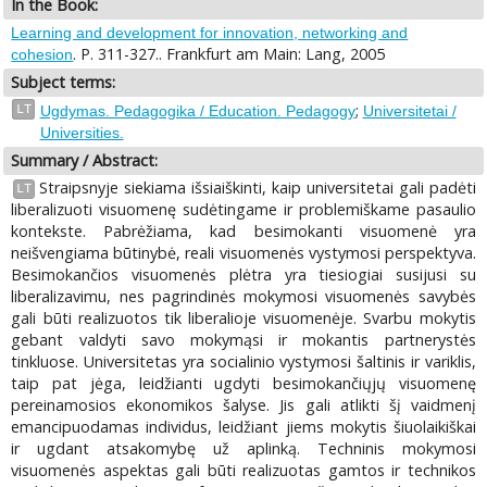
In the Book:
Learning and development for innovation, networking and
. P. 311-327.. Frankfurt am Main: Lang, 2005
cohesion
Subject terms:
;
LT
Ugdymas. Pedagogika / Education. Pedagogy
Universitetai /
Universities.
Summary / Abstract:
Straipsnyje siekiama išsiaiškinti, kaip universitetai gali padėti
LT
liberalizuoti visuomenę sudėtingame ir problemiškame pasaulio
kontekste. Pabrėžiama, kad besimokanti visuomenė yra
neišvengiama būtinybė, reali visuomenės vystymosi perspektyva.
Besimokančios visuomenės plėtra yra tiesiogiai susijusi su
liberalizavimu, nes pagrindinės mokymosi visuomenės savybės
gali būti realizuotos tik liberalioje visuomenėje. Svarbu mokytis
gebant valdyti savo mokymąsi ir mokantis partnerystės
tinkluose. Universitetas yra socialinio vystymosi šaltinis ir variklis,
taip pat jėga, leidžianti ugdyti besimokančiųjų visuomenę
pereinamosios ekonomikos šalyse. Jis gali atlikti šį vaidmenį
emancipuodamas individus, leidžiant jiems mokytis šiuolaikiškai
ir ugdant atsakomybę už aplinką. Techninis mokymosi
visuomenės aspektas gali būti realizuotas gamtos ir technikos