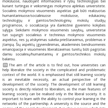
moksluose, naudojant informacines ir ryšių technologijas bei
kuriant turtingas ir veiksmingas mokymosi aplinkas universitete.
Socialinis mokymosi visuomenės aspektas gali būti realizuotas
humanitariniuose/socialiniuose moksluose, edukacinių
technologijų ir gamtos/technologinių mokslų studijų
programose, o socializacija yra išankstinė gyvenimo kokybės
sąlyga. Siekdami mokymosi visuomenės savybių, universitetai
turi sujungti socialinius ir techninius mokymosi visuomenės
aspektus, nes jų atskyrimas sukelia prieštaravimus, problemas ir
įtampą. Šių aspektų įgyvendinimas, akademinės bendruomenės
emancipacija ir visuomenės liberalizavimas turėtų būti pagrįstas
darniu socialinių/humanitarinių ir gamtos/technikos mokslų
balansu.
The aim of the article is to find out, how universities can
EN
help liberalize the society in the complicated and problematic
context of the world. It is emphasised that still learning society
is an inevitable necessity, an actual perspective of the
development of the society. The development of still learning
society is directly related to liberalism, as the main features of
learning society can be realised only in the liberal society. It is
important to learn with the ability to control your learning in the
networks of the partnership. A university is the source and the