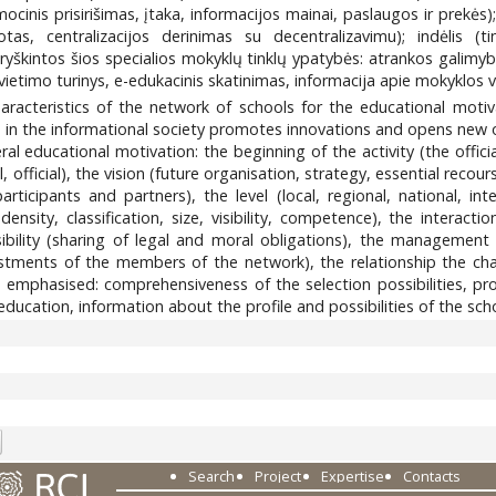
nis prisirišimas, įtaka, informacijos mainai, paslaugos ir prekės); 
tas, centralizacijos derinimas su decentralizavimu); indėlis (tin
ryškintos šios specialios mokyklų tinklų ypatybės: atrankos galimyb
etimo turinys, e-edukacinis skatinimas, informacija apie mokyklos vei
haracteristics of the network of schools for the educational moti
s in the informational society promotes innovations and opens new 
al educational motivation: the beginning of the activity (the official
, official), the vision (future organisation, strategy, essential recour
cipants and partners), the level (local, regional, national, intern
l density, classification, size, visibility, competence), the intera
bility (sharing of legal and moral obligations), the management (
estments of the members of the network), the relationship the charact
emphasised: comprehensiveness of the selection possibilities, profi
ducation, information about the profile and possibilities of the sch
7
Search
Project
Expertise
Contacts