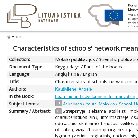
Home
Characteristics of schools' network mean
Collection:
Mokslo publikacijos / Scientific publicati
Document Type:
Knygų dalys / Parts of the books
Language:
Anglų kalba / English
Title:
Characteristics of schools' network mean
Authors:
Kaušylienė, Angelė
In the Book:
Learning and development for innovation,
Subject terms:
;
;
LT
Jaunimas / Youth
Mokykla / School
U
Summary / Abstract:
Straipsnyje siekiama atskleisti mok
LT
charakteristikos žinių informacinėje vi
edukacinio skatinimo bruožus: veiklos pra
oficialus); vizija (būsimoji organizacija,
lygmuo (vietinis, regioninis, nacionalini