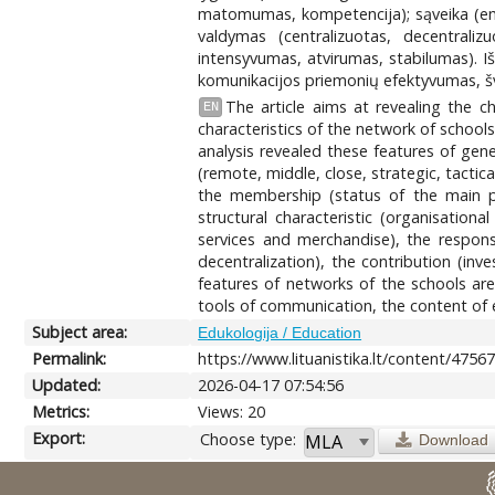
matomumas, kompetencija); sąveika (emoci
valdymas (centralizuotas, decentralizuo
intensyvumas, atvirumas, stabilumas). Iš
komunikacijos priemonių efektyvumas, švi
The article aims at revealing the c
EN
characteristics of the network of school
analysis revealed these features of gener
(remote, middle, close, strategic, tactical
the membership (status of the main parti
structural characteristic (organisationa
services and merchandise), the responsi
decentralization), the contribution (inv
features of networks of the schools are 
tools of communication, the content of e
Subject area:
Edukologija / Education
Permalink:
https://www.lituanistika.lt/content/4756
Updated:
2026-04-17 07:54:56
Metrics:
Views: 20
Export:
Choose type:
Download