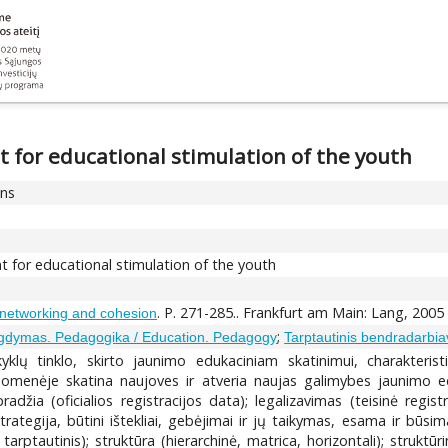
t for educational stimulation of the youth
ons
t for educational stimulation of the youth
. P. 271-285.. Frankfurt am Main: Lang, 2005
 networking and cohesion
;
gdymas. Pedagogika / Education. Pedagogy
Tarptautinis bendradarbia
yklų tinklo, skirto jaunimo edukaciniam skatinimui, charakterist
suomenėje skatina naujoves ir atveria naujas galimybes jaunimo ed
džia (oficialios registracijos data); legalizavimas (teisinė registrac
 strategija, būtini ištekliai, gebėjimai ir jų taikymas, esama ir būsim
s, tarptautinis); struktūra (hierarchinė, matrica, horizontali); struk