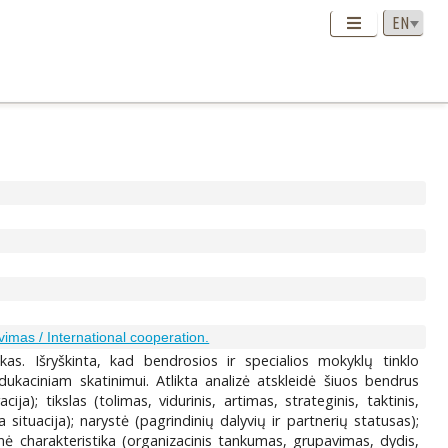
vimas / International cooperation.
ikas. Išryškinta, kad bendrosios ir specialios mokyklų tinklo
ukaciniam skatinimui. Atlikta analizė atskleidė šiuos bendrus
ija); tikslas (tolimas, vidurinis, artimas, strateginis, taktinis,
a situacija); narystė (pagrindinių dalyvių ir partnerių statusas);
tūrinė charakteristika (organizacinis tankumas, grupavimas, dydis,