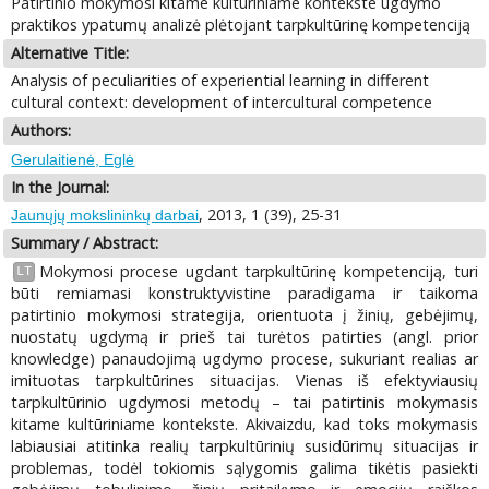
Patirtinio mokymosi kitame kultūriniame kontekste ugdymo
praktikos ypatumų analizė plėtojant tarpkultūrinę kompetenciją
Alternative Title:
Analysis of peculiarities of experiential learning in different
cultural context: development of intercultural competence
Authors:
Gerulaitienė, Eglė
In the Journal:
, 2013, 1 (39), 25-31
Jaunųjų mokslininkų darbai
Summary / Abstract:
Mokymosi procese ugdant tarpkultūrinę kompetenciją, turi
LT
būti remiamasi konstruktyvistine paradigama ir taikoma
patirtinio mokymosi strategija, orientuota į žinių, gebėjimų,
nuostatų ugdymą ir prieš tai turėtos patirties (angl. prior
knowledge) panaudojimą ugdymo procese, sukuriant realias ar
imituotas tarpkultūrines situacijas. Vienas iš efektyviausių
tarpkultūrinio ugdymosi metodų – tai patirtinis mokymasis
kitame kultūriniame kontekste. Akivaizdu, kad toks mokymasis
labiausiai atitinka realių tarpkultūrinių susidūrimų situacijas ir
problemas, todėl tokiomis sąlygomis galima tikėtis pasiekti