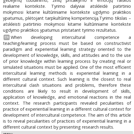
gebėjimų tobulinimo, žinių pritaikymo ir emocijų raiškos
realiame kontekste. Tyrimo dalyviai atskleidė patirtinio
mokymosi kitame kultūriniame kontekste ugdymo praktikos
ypatumus, plėtojant tarpkultūrinę kompetenciją.Tyrimo tikslas –
atskleisti patirtinio mokymosi kitame kultūriniame kontekste
ugdymo praktikos ypatumus pristatant tyrimo rezultatus.
When developing intercultural competence a
EN
teaching/learning process must be based on constructivist
paradigm and experiential learning strategy oriented to the
development of knowledge, skills, and attitudes and to the use
of prior knowledge within learning process by creating real or
simulated situations must be applied. One of the most efficient
intercultural learning methods is experiential learning in a
different cultural context. Such learning is the closest to real
intercultural clash situations and problems, therefore these
conditions are likely to result in development of skills,
application of knowledge, and emotional reactions in the real
context. The research participants revealed peculiarities of
practice of experiential learning in a different cultural context for
development of intercultural competence. The aim of this article
is to reveal peculiarities of practices of experiential learning in a
different cultural context by presenting research results.