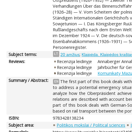
Ostpreußens (1926–1932) — Zweiter Teil.
Verhandlungen Über das Binnenschiffahr
(1926–28) — V. Vom Scheitern der polni
Ständigen Internationalen Gerichtshofs 
Sowjetunion — I. Das Königsberger Ruüla
Rußlandgeschäfts nach dem Ersten Weltk
im Dezember 1924 — V. Die deutsch-sow
Eisenbahnabkommens (1926–1931) — Schl
Personenregister.
Subject terms:
;
LT
20 amžius
Klaipėda. Klaipėdos krašta
Reviews:
Recenzija leidinyje
Annaberger Annale
Recenzija leidinyje
Jahrbücher für Ge
Recenzija leidinyje
Komunikaty Mazurs
Summary / Abstract:
The first part of this book deals wit
EN
to address a potential emergency situatio
analyze how the Oberpräsident achieved,
relations are described with account bei
part of this book deals with German-Sov
based on rail transport between the por
ISBN:
9783428138234
Subject area:
Politikos mokslai / Political sciences