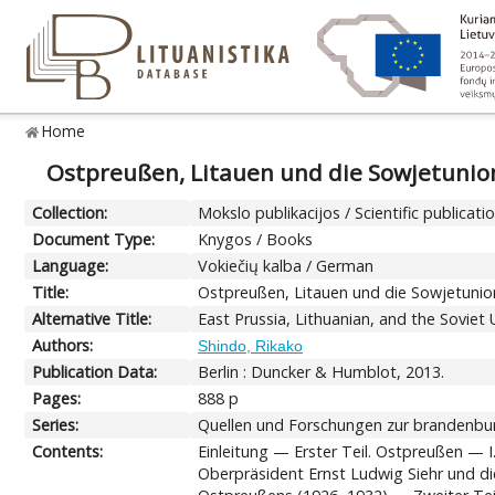
Home
Ostpreußen, Litauen und die Sowjetunion
Collection:
Mokslo publikacijos / Scientific publicati
Document Type:
Knygos / Books
Language:
Vokiečių kalba / German
Title:
Ostpreußen, Litauen und die Sowjetunion
Alternative Title:
East Prussia, Lithuanian, and the Soviet
Authors:
Shindo, Rikako
Publication Data:
Berlin : Duncker & Humblot, 2013.
Pages:
888 p
Series:
Quellen und Forschungen zur brandenbur
Contents:
Einleitung — Erster Teil. Ostpreußen — 
Oberpräsident Ernst Ludwig Siehr und 