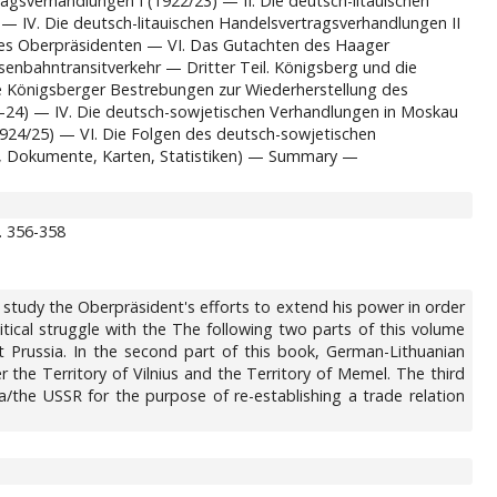
gsverhandlungen I (1922/23) — II. Die deutsch-litauischen
 IV. Die deutsch-litauischen Handelsvertragsverhandlungen II
des Oberpräsidenten — VI. Das Gutachten des Haager
senbahntransitverkehr — Dritter Teil. Königsberg und die
ie Königsberger Bestrebungen zur Wiederherstellung des
–24) — IV. Die deutsch-sowjetischen Verhandlungen in Moskau
24/25) — VI. Die Folgen des deutsch-sowjetischen
r, Dokumente, Karten, Statistiken) — Summary —
. 356-358
o study the Oberpräsident's efforts to extend his power in order
olitical struggle with the The following two parts of this volume
st Prussia. In the second part of this book, German-Lithuanian
r the Territory of Vilnius and the Territory of Memel. The third
a/the USSR for the purpose of re-establishing a trade relation
.