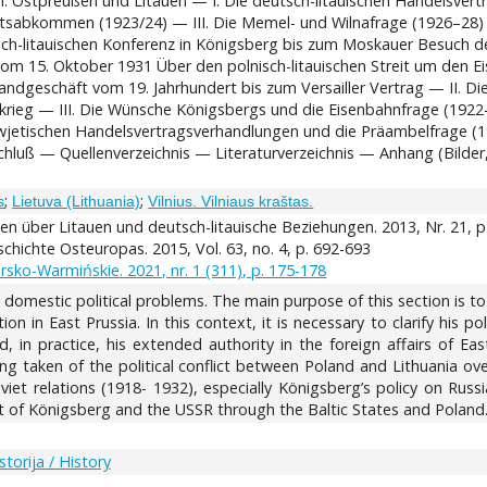
 Ostpreußen und Litauen — I. Die deutsch-litauischen Handelsvertra
tsabkommen (1923/24) — III. Die Memel- und Wilnafrage (1926–28) —
sch-litauischen Konferenz in Königsberg bis zum Moskauer Besuch 
vom 15. Oktober 1931 Über den polnisch-litauischen Streit um den Ei
ndgeschäft vom 19. Jahrhundert bis zum Versailler Vertrag — II. D
rieg — III. Die Wünsche Königsbergs und die Eisenbahnfrage (1922
jetischen Handelsvertragsverhandlungen und die Präambelfrage (19
uß — Quellenverzeichnis — Literaturverzeichnis — Anhang (Bilde
;
;
s
Lietuva (Lithuania)
Vilnius. Vilniaus kraštas.
n über Litauen und deutsch-litauische Beziehungen. 2013, Nr. 21, p
schichte Osteuropas. 2015, Vol. 63, no. 4, p. 692-693
ko-Warmińskie. 2021, nr. 1 (311), p. 175-178
h domestic political problems. The main purpose of this section is t
n in East Prussia. In this context, it is necessary to clarify his p
 in practice, his extended authority in the foreign affairs of Ea
ng taken of the political conflict between Poland and Lithuania ove
iet relations (1918- 1932), especially Königsberg’s policy on Russi
t of Königsberg and the USSR through the Baltic States and Poland
Istorija / History