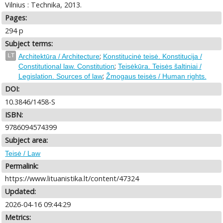
Vilnius : Technika, 2013.
Pages:
294 p
Subject terms:
;
LT
Architektūra / Architecture
Konstitucinė teisė. Konstitucija /
;
Constitutional law. Constitution
Teisėkūra. Teisės šaltiniai /
;
Legislation. Sources of law
Žmogaus teisės / Human rights.
DOI:
10.3846/1458-S
ISBN:
9786094574399
Subject area:
Teisė / Law
Permalink:
https://www.lituanistika.lt/content/47324
Updated:
2026-04-16 09:44:29
Metrics: