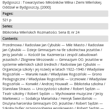
Bydgoszcz : Towarzystwo Miłośników Wilna i Ziemi Wileńskiej.
Oddział w Bydgoszczy, [2000].
Pages:
521 p
Series:
Biblioteka Wileńskich Rozmaitości. Seria B; nr 24
Contents:
Przedmowa / Radosław Jan Cybulski — Mile Miasto / Radosław
Jan Cybulski — Dzieje Gimnazjum na tle szkolnictwa jezuitów /
Jerzy Jasiński — Kościół św. Kazimierza i zespól zabudowań
jezuickich / Zbigniew Mrozowski — Gimnazjum OO. Jezuitów w
systemie wileńskich szkól średnich / Radosław Jan Cybulski —
Organizacja szkoły i jej rozwój w latach 1922–1940 / Władysław
Rogoziński — Warunki nauki / Władysław Rogoziński — Grono
Pedagogiczne / Władysław Rogoziński — Uczniowie / Władysław
Rogoziński — Konwikt / Andrzej Houwalt — Biblioteka szkolna /
Stanisław Strauss — Uroczystości szkolne / Robert Sędzin —
Teatr szkolny / Robert Sędzin — Wychowanie muzyczne / Jerzy
Markiewicz — Sodalicja Mariańska / Henryk Świerzbiński —
Drużyna harcerska Gimnazjum OO. Jezuitów / Robert Sędzin —
Szkolny hufiec przysposobienia wojskowego / Robert Sędzin —