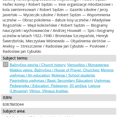
Hufiec konny / Robert Sędzin — Inne organizacje młodzieżowe i
kola zainteresowań / Robert Sędzin — Gazetki szkolne / Jerzy
Jasieński — Wycieczki szkolne / Robert Sędzin — Wspomnienia
uczniów — Obraz pokolenia – dalsze losy uczniów / Władysław
Rogoziński — Więzi koleżeńskie / Robert Sędzin — Biogramy
nauczycieli i wychowawców / Andrzej Houwalt — Spis i biogramy
uczniów w latach 1922–1940 / Bronisław Szczepański, Henryk
Świerzbiński, Mieczysław Wiśniewski — Objaśnienia skrótów —
Aneksy — Streszczenie / Radosław Jan Cybulski — Posłowie /
Radosław Jan Cybulski.
Subject terms:
;
;
LT
Bažnyčios istorija / Church history
Vienuolijos / Monasteries
;
Maldos vietos. Bažnyčios / House of Prayer. Churches
Meninis
;
;
ugdymas / Art education
Mokiniai / School students
;
Pagrindinis ugdymas / Basic Secondary Education
Ugdymas.
;
;
Pedagogika / Education. Pedagogy
20 amžius
Lietuva
;
(Lithuania)
Vilnius. Vilniaus kraštas.
ISBN:
8387865044
Subject area: