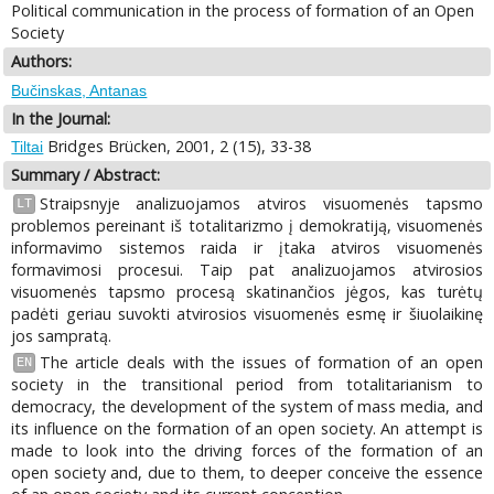
Political communication in the process of formation of an Open
Society
Authors:
Bučinskas, Antanas
In the Journal:
Bridges Brücken, 2001, 2 (15), 33-38
Tiltai
Summary / Abstract:
Straipsnyje analizuojamos atviros visuomenės tapsmo
LT
problemos pereinant iš totalitarizmo į demokratiją, visuomenės
informavimo sistemos raida ir įtaka atviros visuomenės
formavimosi procesui. Taip pat analizuojamos atvirosios
visuomenės tapsmo procesą skatinančios jėgos, kas turėtų
padėti geriau suvokti atvirosios visuomenės esmę ir šiuolaikinę
jos sampratą.
The article deals with the issues of formation of an open
EN
society in the transitional period from totalitarianism to
democracy, the development of the system of mass media, and
its influence on the formation of an open society. An attempt is
made to look into the driving forces of the formation of an
open society and, due to them, to deeper conceive the essence