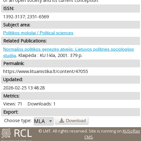
of an open society and its current conception.
ISSN:
1392-3137; 2351-6569
Subject area:
Politikos mokslai / Political sciences
Related Publications:
Normalios politikos genezės atvejis: Lietuvos politinės sociologijos
. Klaipėda : KU l-kla, 2001. 379 p.
studija
Permalink:
https://www.lituanistika.lt/content/47055
Updated:
2026-02-25 13:48:28
Metrics:
Views: 71
Downloads: 1
Export:
Choose type:
Download
© LMT. All rights reserved.
Site is running on
KUSoftas
CMS
.