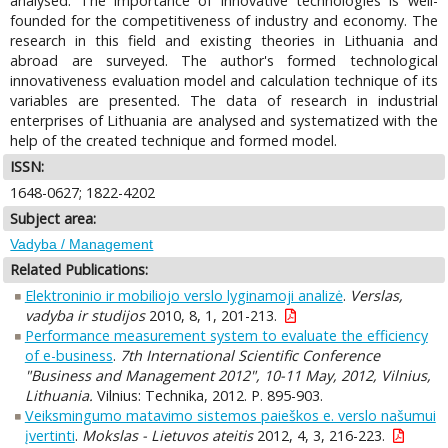
analysed. The importance of innovative technologies is well-
founded for the competitiveness of industry and economy. The
research in this field and existing theories in Lithuania and
abroad are surveyed. The author's formed technological
innovativeness evaluation model and calculation technique of its
variables are presented. The data of research in industrial
enterprises of Lithuania are analysed and systematized with the
help of the created technique and formed model.
ISSN:
1648-0627; 1822-4202
Subject area:
Vadyba / Management
Related Publications:
Elektroninio ir mobiliojo verslo lyginamoji analizė
.
Verslas,
vadyba ir studijos
2010, 8, 1, 201-213.
Performance measurement system to evaluate the efficiency
of e-business
.
7th International Scientific Conference
"Business and Management 2012", 10-11 May, 2012, Vilnius,
Lithuania.
Vilnius: Technika, 2012. P. 895-903.
Veiksmingumo matavimo sistemos paieškos e. verslo našumui
įvertinti
.
Mokslas - Lietuvos ateitis
2012, 4, 3, 216-223.