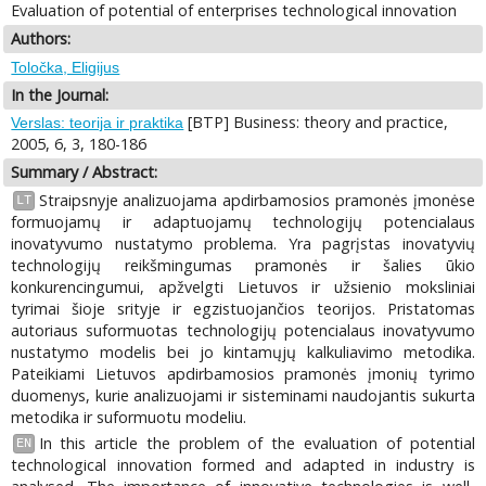
Evaluation of potential of enterprises technological innovation
Authors:
Toločka, Eligijus
In the Journal:
[BTP] Business: theory and practice,
Verslas: teorija ir praktika
2005, 6, 3, 180-186
Summary / Abstract:
Straipsnyje analizuojama apdirbamosios pramonės įmonėse
LT
formuojamų ir adaptuojamų technologijų potencialaus
inovatyvumo nustatymo problema. Yra pagrįstas inovatyvių
technologijų reikšmingumas pramonės ir šalies ūkio
konkurencingumui, apžvelgti Lietuvos ir užsienio moksliniai
tyrimai šioje srityje ir egzistuojančios teorijos. Pristatomas
autoriaus suformuotas technologijų potencialaus inovatyvumo
nustatymo modelis bei jo kintamųjų kalkuliavimo metodika.
Pateikiami Lietuvos apdirbamosios pramonės įmonių tyrimo
duomenys, kurie analizuojami ir sisteminami naudojantis sukurta
metodika ir suformuotu modeliu.
In this article the problem of the evaluation of potential
EN
technological innovation formed and adapted in industry is