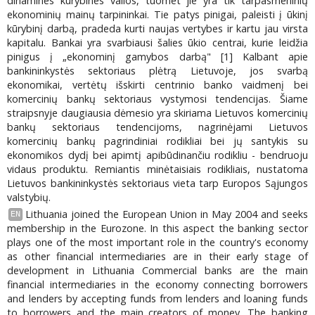
dinamines kūrybines valios, tuomet jie yra tik tarpasmeninių
ekonominių mainų tarpininkai. Tie patys pinigai, paleisti į ūkinį
kūrybinį darbą, pradeda kurti naujas vertybes ir kartu jau virsta
kapitalu. Bankai yra svarbiausi šalies ūkio centrai, kurie leidžia
pinigus į „ekonominį gamybos darbą" [1] Kalbant apie
bankininkystės sektoriaus plėtrą Lietuvoje, jos svarbą
ekonomikai, vertėtų išskirti centrinio banko vaidmenį bei
komercinių bankų sektoriaus vystymosi tendencijas. Šiame
straipsnyje daugiausia dėmesio yra skiriama Lietuvos komercinių
bankų sektoriaus tendencijoms, nagrinėjami Lietuvos
komercinių bankų pagrindiniai rodikliai bei jų santykis su
ekonomikos dydį bei apimtį apibūdinančiu rodikliu - bendruoju
vidaus produktu. Remiantis minėtaisiais rodikliais, nustatoma
Lietuvos bankininkystės sektoriaus vieta tarp Europos Sąjungos
valstybių.
Lithuania joined the European Union in May 2004 and seeks
EN
membership in the Eurozone. In this aspect the banking sector
plays one of the most important role in the country's economy
as other financial intermediaries are in their early stage of
development in Lithuania Commercial banks are the main
financial intermediaries in the economy connecting borrowers
and lenders by accepting funds from lenders and loaning funds
to borrowers and the main creators of money. The banking