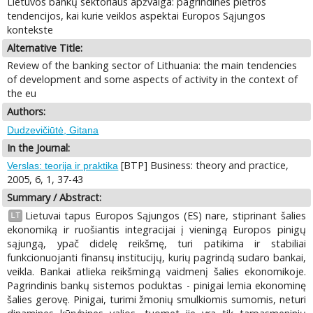
Lietuvos bankų sektoriaus apžvalga: pagrindinės plėtros
tendencijos, kai kurie veiklos aspektai Europos Sąjungos
kontekste
Alternative Title:
Review of the banking sector of Lithuania: the main tendencies
of development and some aspects of activity in the context of
the eu
Authors:
Dudzevičiūtė, Gitana
In the Journal:
[BTP] Business: theory and practice,
Verslas: teorija ir praktika
2005, 6, 1, 37-43
Summary / Abstract:
Lietuvai tapus Europos Sąjungos (ES) nare, stiprinant šalies
LT
ekonomiką ir ruošiantis integracijai į vieningą Europos pinigų
sąjungą, ypač didelę reikšmę, turi patikima ir stabiliai
funkcionuojanti finansų institucijų, kurių pagrindą sudaro bankai,
veikla. Bankai atlieka reikšmingą vaidmenį šalies ekonomikoje.
Pagrindinis bankų sistemos poduktas - pinigai lemia ekonominę
šalies gerovę. Pinigai, turimi žmonių smulkiomis sumomis, neturi